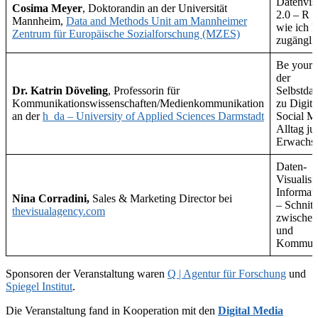
Datenvis
Cosima Meyer
, Doktorandin an der Universität
2.0 – R 
Mannheim,
Data and Methods Unit am Mannheimer
wie ich 
Zentrum für Europäische Sozialforschung (MZES)
zugängli
Be yours
der
Dr. Katrin Döveling
, Professorin für
Selbstdar
Kommunikationswissenschaften/Medienkommunikation
zu Digita
an der
h_da – University of Applied Sciences Darmstadt
Social M
Alltag ju
Erwachs
Daten-
Visualisi
Informat
Nina Corradini,
Sales & Marketing Director bei
– Schnitts
thevisualagency.com
zwischen
und
Kommuni
Sponsoren der Veranstaltung waren
Q | Agentur für Forschung
und
Spiegel Institut
.
Die Veranstaltung fand in Kooperation mit den
Digital Media