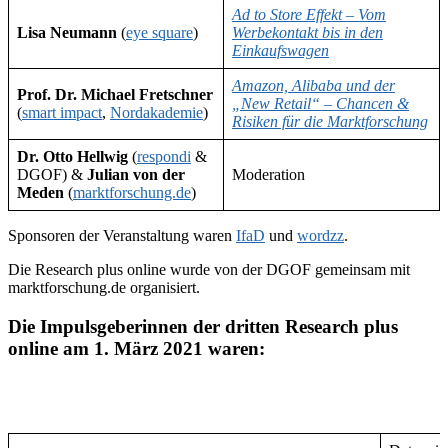
Ad to Store Effekt – Vom
Lisa Neumann
(
eye square
)
Werbekontakt bis in den
Einkaufswagen
Amazon, Alibaba und der
Prof. Dr. Michael Fretschner
„New Retail“ – Chancen &
(
smart impact
,
Nordakademie
)
Risiken für die Marktforschung
Dr. Otto Hellwig
(
respondi
&
DGOF) &
Julian von der
Moderation
Meden
(
marktforschung.de
)
Sponsoren der Veranstaltung waren
IfaD
und
wordzz
.
Die Research plus online wurde von der DGOF gemeinsam mit
marktforschung.de organisiert.
Die Impulsgeberinnen der dritten Research plus
online am 1. März 2021 waren: