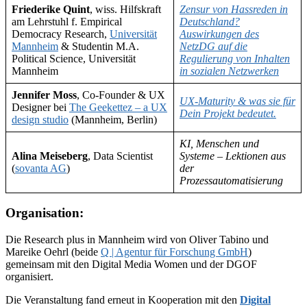
Friederike Quint
, wiss. Hilfskraft
Zensur von Hassreden in
am Lehrstuhl f. Empirical
Deutschland?
Democracy Research,
Universität
Auswirkungen des
Mannheim
& Studentin M.A.
NetzDG auf die
Political Science, Universität
Regulierung von Inhalten
Mannheim
in sozialen Netzwerken
Jennifer Moss
, Co-Founder & UX
UX-Maturity & was sie für
Designer bei
The Geekettez – a UX
Dein Projekt bedeutet.
design studio
(Mannheim, Berlin)
KI, Menschen und
Alina Meiseberg
, Data Scientist
Systeme – Lektionen aus
(
sovanta AG
)
der
Prozessautomatisierung
Organisation:
Die Research plus in Mannheim wird von Oliver Tabino und
Mareike Oehrl (beide
Q | Agentur für Forschung GmbH
)
gemeinsam mit den Digital Media Women und der DGOF
organisiert.
Die Veranstaltung fand erneut in Kooperation mit den
Digital