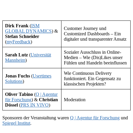
Dirk Frank
(
ISM
Customer Journey und
GLOBAL DYNAMICS
) &
Customized Dashboards – Ein
Stefan Schneider
digitaler und transparenter Ansatz
(
myFeedback
)
Sozialer Ausschluss in Online-
Sarah Lutz
(
Universität
Medien – Wie (Dis)Likes unser
Mannheim
)
Fühlen und Handeln beeinflussen
Wie Continuous Delivery
Jonas Fuchs
(
Usertimes
funktioniert. Ein Gegensatz zu
Solutions
)
klassischen Projekten?
Oliver Tabino
(
Q | Agentur
für Forschung
) &
Christian
Moderation
Dössel
(
PRS IN VIVO
)
Sponsoren der Veranstaltung waren
Q | Agentur für Forschung
und
Spiegel Institut
.