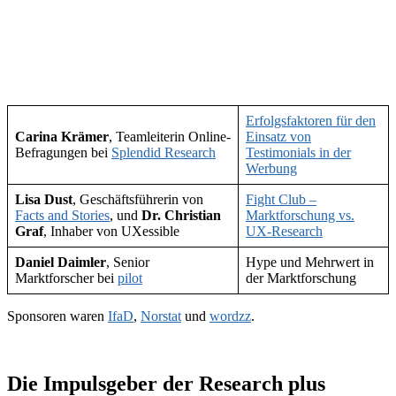
Erfolgsfaktoren für den
Carina Krämer
, Teamleiterin Online-
Einsatz von
Befragungen bei
Splendid Research
Testimonials in der
Werbung
Lisa Dust
, Geschäftsführerin von
Fight Club –
Facts and Stories
, und
Dr. Christian
Marktforschung vs.
Graf
, Inhaber von UXessible
UX-Research
Daniel Daimler
, Senior
Hype und Mehrwert in
Marktforscher bei
pilot
der Marktforschung
Sponsoren waren
IfaD
,
Norstat
und
wordzz
.
Die Impulsgeber der Research plus