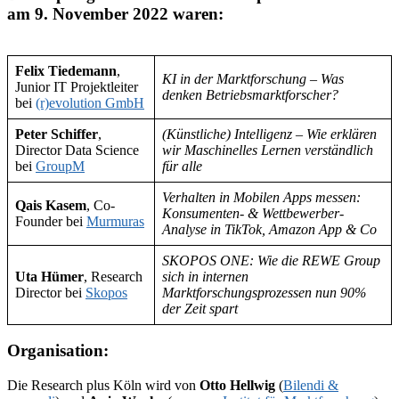
am 9. November 2022 waren:
Felix Tiedemann
,
KI in der Marktforschung – Was
Junior IT Projektleiter
denken Betriebsmarktforscher?
bei
(r)evolution GmbH
Peter Schiffer
,
(Künstliche) Intelligenz – Wie erklären
Director Data Science
wir Maschinelles Lernen verständlich
bei
GroupM
für alle
Verhalten in Mobilen Apps messen:
Qais Kasem
, Co-
Konsumenten- & Wettbewerber-
Founder bei
Murmuras
Analyse in TikTok, Amazon App & Co
SKOPOS ONE: Wie die REWE Group
Uta Hümer
, Research
sich in internen
Director bei
Skopos
Marktforschungsprozessen nun 90%
der Zeit spart
Organisation:
Die Research plus Köln wird von
Otto Hellwig
(
Bilendi &