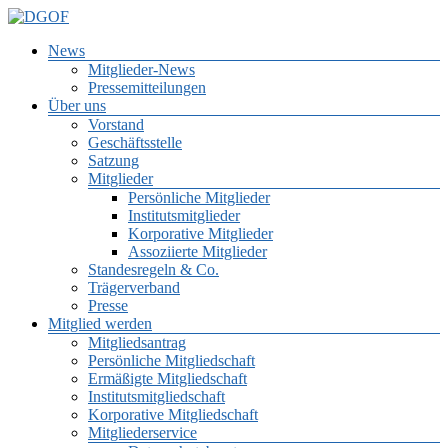
Zum
Inhalt
Menü
Deutsche Gesellschaft für Online-Forschung e.V.
News
springen
DGOF
Mitglieder-News
Pressemitteilungen
Über uns
Vorstand
Geschäftsstelle
Satzung
Mitglieder
Persönliche Mitglieder
Institutsmitglieder
Korporative Mitglieder
Assoziierte Mitglieder
Standesregeln & Co.
Trägerverband
Presse
Mitglied werden
Mitgliedsantrag
Persönliche Mitgliedschaft
Ermäßigte Mitgliedschaft
Institutsmitgliedschaft
Korporative Mitgliedschaft
Mitgliederservice