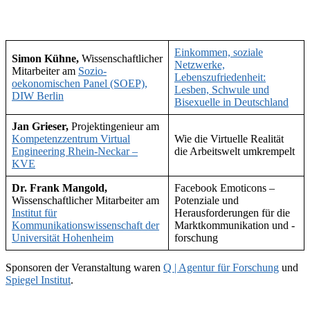
Einkommen, soziale
Simon Kühne,
Wissenschaftlicher
Netzwerke,
Mitarbeiter am
Sozio-
Lebenszufriedenheit:
oekonomischen Panel (SOEP),
Lesben, Schwule und
DIW Berlin
Bisexuelle in Deutschland
Jan Grieser,
Projektingenieur am
Kompetenzzentrum Virtual
Wie die Virtuelle Realität
Engineering Rhein-Neckar –
die Arbeitswelt umkrempelt
KVE
Dr. Frank Mangold,
Facebook Emoticons –
Wissenschaftlicher Mitarbeiter am
Potenziale und
Institut für
Herausforderungen für die
Kommunikationswissenschaft der
Marktkommunikation und -
Universität Hohenheim
forschung
Sponsoren der Veranstaltung waren
Q | Agentur für Forschung
und
Spiegel Institut
.