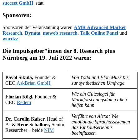
succeet GmbH
statt.
Sponsoren:
Sponsoren der Veranstaltung waren
AMR Advanced Market
Research
,
Dynata
,
moweb research
,
Talk Online Panel
und
wordzz
.
Die Impulsgeber*innen der 8. Research plus
Nürnberg am 19. Juli 2022 waren:
Pavol Sikula,
Founder &
Von Yoda und Elon Musk bis
CEO
AskBrian GmbH
zur synthetischen Umfrage
Wie ein Gütesiegel für
Florian Kögl,
Founder &
Marktforschungsdaten allen
CEO
Redem
helfen kann
Verführt von Alexa: Wie
Dr. Carolin Kaiser,
Head of
emotionale Sprachassistenten
AI
& René Schallner,
Senior
das Einkaufserlebnis
Researcher
– beide
NIM
beeinflussen