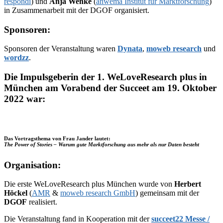
respondi
) und
Anja Wenke
(
anwema Institut für Marktforschung
)
in Zusammenarbeit mit der DGOF organisiert.
Sponsoren:
Sponsoren der Veranstaltung waren
Dynata
,
moweb research
und
wordzz
.
Die Impulsgeberin der 1. WeLoveResearch plus in
München am Vorabend der Succeet am 19. Oktober
2022 war:
Das Vortragsthema von Frau Jander lautet:
The Power of Stories – Warum gute Marktforschung aus mehr als nur Daten besteht
Organisation:
Die erste WeLoveResearch plus München wurde von
Herbert
Höckel
(
AMR
&
moweb research GmbH
) gemeinsam mit der
DGOF
realisiert.
Die Veranstaltung fand in Kooperation mit der
succeet22 Messe /