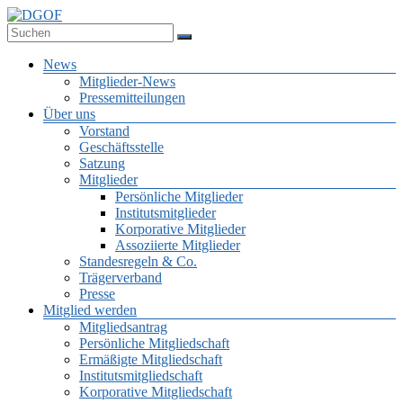
Zum
Inhalt
Deutsche Gesellschaft für Online-Forschung e.V.
springen
DGOF
Menü
News
Mitglieder-News
Pressemitteilungen
Über uns
Vorstand
Geschäftsstelle
Satzung
Mitglieder
Persönliche Mitglieder
Institutsmitglieder
Korporative Mitglieder
Assoziierte Mitglieder
Standesregeln & Co.
Trägerverband
Presse
Mitglied werden
Mitgliedsantrag
Persönliche Mitgliedschaft
Ermäßigte Mitgliedschaft
Institutsmitgliedschaft
Korporative Mitgliedschaft