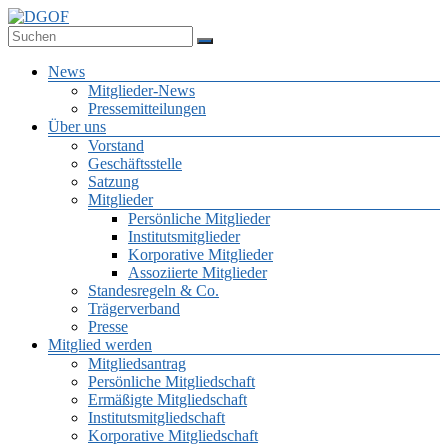
Zum
Inhalt
Deutsche Gesellschaft für Online-Forschung e.V.
springen
DGOF
Menü
News
Mitglieder-News
Pressemitteilungen
Über uns
Vorstand
Geschäftsstelle
Satzung
Mitglieder
Persönliche Mitglieder
Institutsmitglieder
Korporative Mitglieder
Assoziierte Mitglieder
Standesregeln & Co.
Trägerverband
Presse
Mitglied werden
Mitgliedsantrag
Persönliche Mitgliedschaft
Ermäßigte Mitgliedschaft
Institutsmitgliedschaft
Korporative Mitgliedschaft