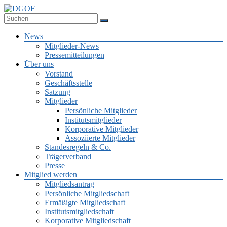
Zum
Inhalt
Deutsche Gesellschaft für Online-Forschung e.V.
springen
DGOF
Menü
News
Mitglieder-News
Pressemitteilungen
Über uns
Vorstand
Geschäftsstelle
Satzung
Mitglieder
Persönliche Mitglieder
Institutsmitglieder
Korporative Mitglieder
Assoziierte Mitglieder
Standesregeln & Co.
Trägerverband
Presse
Mitglied werden
Mitgliedsantrag
Persönliche Mitgliedschaft
Ermäßigte Mitgliedschaft
Institutsmitgliedschaft
Korporative Mitgliedschaft