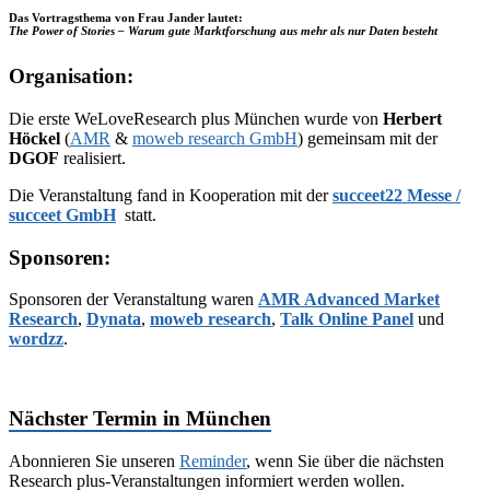
Das Vortragsthema von Frau Jander lautet:
The Power of Stories – Warum gute Marktforschung aus mehr als nur Daten besteht
Organisation:
Die erste WeLoveResearch plus München wurde von
Herbert
Höckel
(
AMR
&
moweb research GmbH
) gemeinsam mit der
DGOF
realisiert.
Die Veranstaltung fand in Kooperation mit der
succeet22 Messe /
succeet GmbH
statt.
Sponsoren:
Sponsoren der Veranstaltung waren
AMR Advanced Market
Research
,
Dynata
,
moweb research
,
Talk Online Panel
und
wordzz
.
Nächster Termin in München
Abonnieren Sie unseren
Reminder
, wenn Sie über die nächsten
Research plus-Veranstaltungen informiert werden wollen.