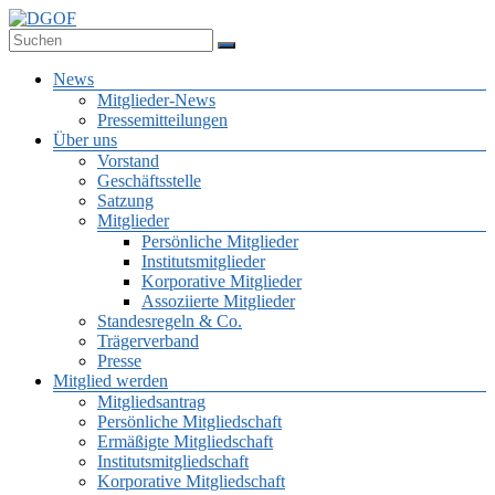
Zum
Inhalt
Deutsche Gesellschaft für Online-Forschung e.V.
springen
DGOF
Menü
News
Mitglieder-News
Pressemitteilungen
Über uns
Vorstand
Geschäftsstelle
Satzung
Mitglieder
Persönliche Mitglieder
Institutsmitglieder
Korporative Mitglieder
Assoziierte Mitglieder
Standesregeln & Co.
Trägerverband
Presse
Mitglied werden
Mitgliedsantrag
Persönliche Mitgliedschaft
Ermäßigte Mitgliedschaft
Institutsmitgliedschaft
Korporative Mitgliedschaft