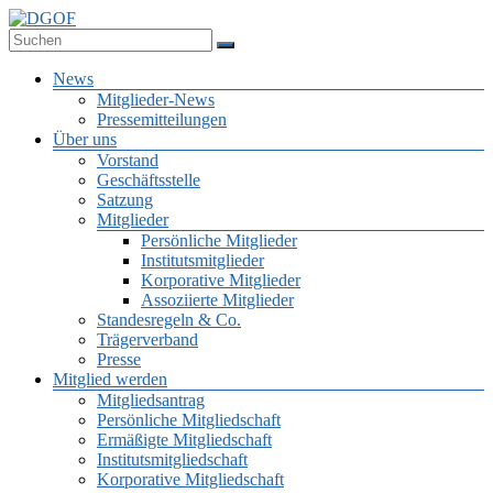
Zum
Inhalt
Deutsche Gesellschaft für Online-Forschung e.V.
springen
DGOF
Menü
News
Mitglieder-News
Pressemitteilungen
Über uns
Vorstand
Geschäftsstelle
Satzung
Mitglieder
Persönliche Mitglieder
Institutsmitglieder
Korporative Mitglieder
Assoziierte Mitglieder
Standesregeln & Co.
Trägerverband
Presse
Mitglied werden
Mitgliedsantrag
Persönliche Mitgliedschaft
Ermäßigte Mitgliedschaft
Institutsmitgliedschaft
Korporative Mitgliedschaft