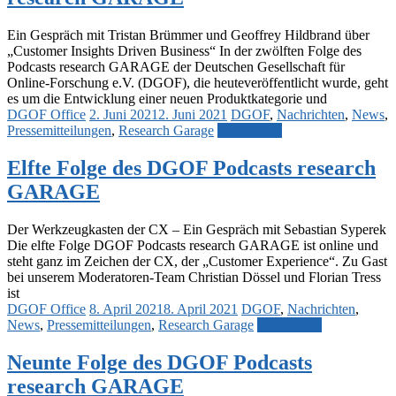
Ein Gespräch mit Tristan Brümmer und Geoffrey Hildbrand über
„Customer Insights Driven Business“ In der zwölften Folge des
Podcasts research GARAGE der Deutschen Gesellschaft für
Online-Forschung e.V. (DGOF), die heuteveröffentlicht wurde, geht
es um die Entwicklung einer neuen Produktkategorie und
DGOF Office
2. Juni 2021
2. Juni 2021
DGOF
,
Nachrichten
,
News
,
Pressemitteilungen
,
Research Garage
Weiterlesen
Elfte Folge des DGOF Podcasts research
GARAGE
Der Werkzeugkasten der CX – Ein Gespräch mit Sebastian Syperek
Die elfte Folge DGOF Podcasts research GARAGE ist online und
steht ganz im Zeichen der CX, der „Customer Experience“. Zu Gast
bei unserem Moderatoren-Team Christian Dössel und Florian Tress
ist
DGOF Office
8. April 2021
8. April 2021
DGOF
,
Nachrichten
,
News
,
Pressemitteilungen
,
Research Garage
Weiterlesen
Neunte Folge des DGOF Podcasts
research GARAGE