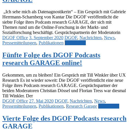
„Ich sehe mich als Datenagnostikerin“ – Ein Gespräch mit Gabriele
Herrmann-Scharnberg von Kantar Die DGOF veröffentlicht die
siebte Folge ihres Podcasts research GARAGE, der sich mit
Themen rund um die Online-Forschung in der Markt- und
Sozialforschung beschäftigt. Gesprächspartnerin der Moderatorin
DGOF Office
3. September 2020
DGOF
,
Nachrichten
,
News
,
Pressemitteilungen
,
Publikationen
Weiterlesen
Fünfte Folge des DGOF Podcasts
research GARAGE online!
Gekommen, um zu bleiben! Ein Gespräch mit Till Winkler über UX
Research Es ist wieder soweit: Die DGOF veröffentlicht eine neue
Folge ihres Podcasts research GARAGE. Gesprächspartner der
beiden Moderatoren Christian Dössel und Florian Tress war diesmal
Till Winkler. Der
DGOF Office
27. Mai 2020
DGOF
,
Nachrichten
,
News
,
Pressemitteilungen
,
Publikationen
,
Research Garage
Weiterlesen
Vierte Folge des DGOF Podcasts research
GARAGE