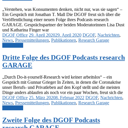
„Verstehen, was Konsumenten denken, nicht nur, was sie sagen“ –
Ein Gespräch mit Jonathan T. Mall Die DGOF freut sich über die
Veröffentlichung einer neuen Folge ihres Podcasts research
GARAGE. Gesprächspartner der beiden Moderatorinnen Lisa Dust
und Katharina Finger war
DGOF Office
29. April 2020
29. April 2020
DGOF
,
Nachrichten
,
News
,
Pressemitteilungen
,
Publikationen
,
Research Garage
Weiterlesen
Dritte Folge des DGOF Podcasts research
GARAGE
„Durch Do-it-yourself-Research wird keiner arbeitslos“ – ein
Gespräch mit Gunnar Grieger In Zeiten, in denen die Coronakrise
unser Berufs- und Privatleben auf den Kopf stellt und die meisten
Dinge anders ablaufen als noch vor ein paar Wochen, freut sich die
DGOF Office
25. März 2020
8. Februar 2022
DGOF
,
Nachrichten
,
News
,
Pressemitteilungen
,
Publikationen
,
Research Garage
Weiterlesen
Zweite Folge des DGOF Podcasts
research GARAGE