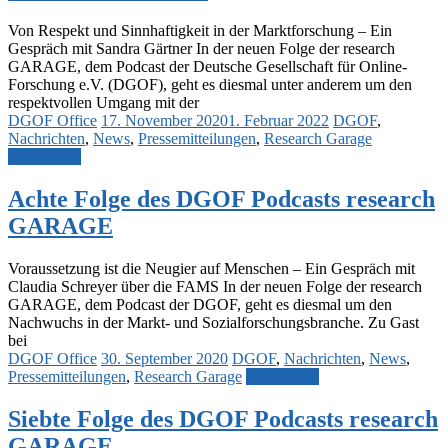
Von Respekt und Sinnhaftigkeit in der Marktforschung – Ein
Gespräch mit Sandra Gärtner In der neuen Folge der research
GARAGE, dem Podcast der Deutsche Gesellschaft für Online-
Forschung e.V. (DGOF), geht es diesmal unter anderem um den
respektvollen Umgang mit der
DGOF Office
17. November 2020
1. Februar 2022
DGOF
,
Nachrichten
,
News
,
Pressemitteilungen
,
Research Garage
Weiterlesen
Achte Folge des DGOF Podcasts research
GARAGE
Voraussetzung ist die Neugier auf Menschen – Ein Gespräch mit
Claudia Schreyer über die FAMS In der neuen Folge der research
GARAGE, dem Podcast der DGOF, geht es diesmal um den
Nachwuchs in der Markt- und Sozialforschungsbranche. Zu Gast
bei
DGOF Office
30. September 2020
DGOF
,
Nachrichten
,
News
,
Pressemitteilungen
,
Research Garage
Weiterlesen
Siebte Folge des DGOF Podcasts research
GARAGE