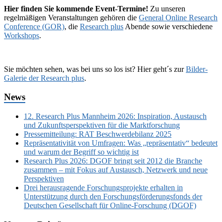
Hier finden Sie kommende Event-Termine!
Zu unseren
regelmäßigen Veranstaltungen gehören die
General Online Research
Conference (GOR)
, die
Research plus
Abende sowie verschiedene
Workshops
.
Sie möchten sehen, was bei uns so los ist? Hier geht´s zur
Bilder-
Galerie der Research plus
.
News
12. Research Plus Mannheim 2026: Inspiration, Austausch
und Zukunftsperspektiven für die Marktforschung
Pressemitteilung: RAT Beschwerdebilanz 2025
Repräsentativität von Umfragen: Was „repräsentativ“ bedeutet
und warum der Begriff so wichtig ist
Research Plus 2026: DGOF bringt seit 2012 die Branche
zusammen – mit Fokus auf Austausch, Netzwerk und neue
Perspektiven
Drei herausragende Forschungsprojekte erhalten in
Unterstützung durch den Forschungsförderungsfonds der
Deutschen Gesellschaft für Online-Forschung (DGOF)