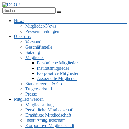
Zum
Inhalt
Deutsche Gesellschaft für Online-Forschung e.V.
springen
DGOF
Menü
News
Mitglieder-News
Pressemitteilungen
Über uns
Vorstand
Geschäftsstelle
Satzung
Mitglieder
Persönliche Mitglieder
Institutsmitglieder
Korporative Mitglieder
Assoziierte Mitglieder
Standesregeln & Co.
Trägerverband
Presse
Mitglied werden
Mitgliedsantrag
Persönliche Mitgliedschaft
Ermäßigte Mitgliedschaft
Institutsmitgliedschaft
Korporative Mitgliedschaft