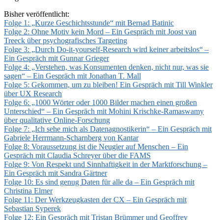
Bisher veröffentlicht:
Folge 1: „Kurze Geschichtsstunde“ mit Bernad Batinic
Folge 2: Ohne Motiv kein Mord – Ein Gespräch mit Joost van
Treeck über psychografisches Targeting
Folge 3: „Durch Do-it-yourself-Research wird keiner arbeitslos“ –
Ein Gespräch mit Gunnar Grieger
Folge 4: „Verstehen, was Konsumenten denken, nicht nur, was sie
sagen“ – Ein Gespräch mit Jonathan T. Mall
Folge 5: Gekommen, um zu bleiben! Ein Gespräch mit Till Winkler
über UX Research
Folge 6: „1000 Wörter oder 1000 Bilder machen einen großen
Unterschied“ – Ein Gespräch mit Mohini Krischke-Ramaswamy
über qualitative Online-Forschung
Folge 7: „Ich sehe mich als Datenagnostikerin“ – Ein Gespräch mit
Gabriele Herrmann-Scharnberg von Kantar
Folge 8: Voraussetzung ist die Neugier auf Menschen – Ein
Gespräch mit Claudia Schreyer über die FAMS
Folge 9: Von Respekt und Sinnhaftigkeit in der Marktforschung –
Ein Gespräch mit Sandra Gärtner
Folge 10: Es sind genug Daten für alle da – Ein Gespräch mit
Christina Elmer
Folge 11: Der Werkzeugkasten der CX – Ein Gespräch mit
Sebastian Syperek
Folge 12: Ein Gespräch mit Tristan Brümmer und Geoffrey