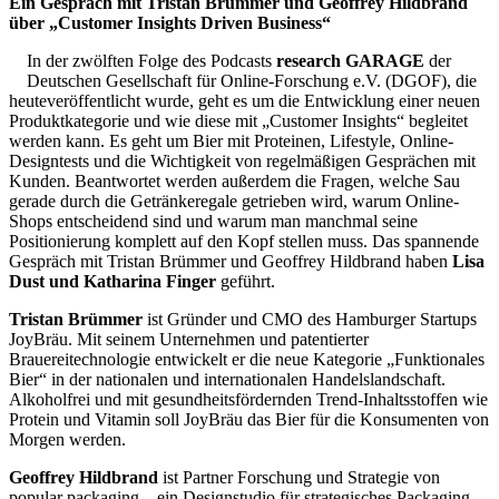
Ein Gespräch mit Tristan Brümmer und Geoffrey Hildbrand
über „Customer Insights Driven Business“
In der zwölften Folge des Podcasts
research GARAGE
der
Deutschen Gesellschaft für Online-Forschung e.V. (DGOF), die
heuteveröffentlicht wurde, geht es um die Entwicklung einer neuen
Produktkategorie und wie diese mit „Customer Insights“ begleitet
werden kann. Es geht um Bier mit Proteinen, Lifestyle, Online-
Designtests und die Wichtigkeit von regelmäßigen Gesprächen mit
Kunden. Beantwortet werden außerdem die Fragen, welche Sau
gerade durch die Getränkeregale getrieben wird, warum Online-
Shops entscheidend sind und warum man manchmal seine
Positionierung komplett auf den Kopf stellen muss. Das spannende
Gespräch mit Tristan Brümmer und Geoffrey Hildbrand haben
Lisa
Dust und Katharina Finger
geführt.
Tristan Brümmer
ist Gründer und CMO des Hamburger Startups
JoyBräu. Mit seinem Unternehmen und patentierter
Brauereitechnologie entwickelt er die neue Kategorie „Funktionales
Bier“ in der nationalen und internationalen Handelslandschaft.
Alkoholfrei und mit gesundheitsfördernden Trend-Inhaltsstoffen wie
Protein und Vitamin soll JoyBräu das Bier für die Konsumenten von
Morgen werden.
Geoffrey Hildbrand
ist Partner Forschung und Strategie von
popular packaging – ein Designstudio für strategisches Packaging