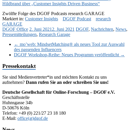
Hildbrand über „Customer Insights Driven Business“
Zwölfte Folge des DGOF Podcasts research GARAGE
Markiert in:
Customer Insights
DGOF Podcast
research
GARAGE
DGOF Office
2. Juni 2021
2. Juni 2021
DGOF
,
Nachrichten
,
News
,
Pressemitteilungen
,
Research Garage
←
mo’web: MindsetMatching® als neues Tool zur Auswahl
des passenden Influencers
DGOF Workshop-Reihe: Neues Programm veröffentlicht
→
Pressekontakt
Sie sind Medienvertreter*in und möchten Kontakt zu uns
aufnehmen?
Dann rufen Sie an oder schreiben Sie uns!
Deutsche Gesellschaft für Online-Forschung – DGOF e.V.
Geschäftsstelle
Huhnsgasse 34b
D-50676 Köln
Telefon: +49 (0) 221/27 23 18 180
E-Mail:
office(at)dgof.de
News