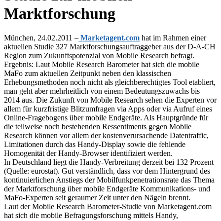
Marktforschung
München, 24.02.2011 –
Marketagent.com
hat im Rahmen einer
aktuellen Studie 327 Marktforschungsauftraggeber aus der D-A-CH
Region zum Zukunftspotenzial von Mobile Research befragt.
Ergebnis: Laut Mobile Research Barometer hat sich die mobile
MaFo zum aktuellen Zeitpunkt neben den klassischen
Erhebungsmethoden noch nicht als gleichberechtigtes Tool etabliert,
man geht aber mehrheitlich von einem Bedeutungszuwachs bis
2014 aus. Die Zukunft von Mobile Research sehen die Experten vor
allem für kurzfristige Blitzumfragen via Apps oder via Aufruf eines
Online-Fragebogens über mobile Endgeräte. Als Hauptgründe für
die teilweise noch bestehenden Ressentiments gegen Mobile
Research können vor allem der kostenverursachende Datentraffic,
Limitationen durch das Handy-Display sowie die fehlende
Homogenität der Handy-Browser identifiziert werden.
In Deutschland liegt die Handy-Verbreitung derzeit bei 132 Prozent
(Quelle: eurostat). Gut verständlich, dass vor dem Hintergrund des
kontinuierlichen Anstiegs der Mobilfunkpenetrationsrate das Thema
der Marktforschung über mobile Endgeräte Kommunikations- und
MaFo-Experten seit geraumer Zeit unter den Nägeln brennt.
Laut der Mobile Research Barometer-Studie von Marketagent.com
hat sich die mobile Befragungsforschung mittels Handy,