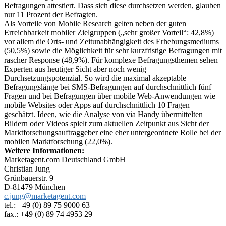
Befragungen attestiert. Dass sich diese durchsetzen werden, glauben
nur 11 Prozent der Befragten.
Als Vorteile von Mobile Research gelten neben der guten
Erreichbarkeit mobiler Zielgruppen („sehr großer Vorteil“: 42,8%)
vor allem die Orts- und Zeitunabhängigkeit des Erhebungsmediums
(50,5%) sowie die Möglichkeit für sehr kurzfristige Befragungen mit
rascher Response (48,9%). Für komplexe Befragungsthemen sehen
Experten aus heutiger Sicht aber noch wenig
Durchsetzungspotenzial. So wird die maximal akzeptable
Befragungslänge bei SMS-Befragungen auf durchschnittlich fünf
Fragen und bei Befragungen über mobile Web-Anwendungen wie
mobile Websites oder Apps auf durchschnittlich 10 Fragen
geschätzt. Ideen, wie die Analyse von via Handy übermittelten
Bildern oder Videos spielt zum aktuellen Zeitpunkt aus Sicht der
Marktforschungsauftraggeber eine eher untergeordnete Rolle bei der
mobilen Marktforschung (22,0%).
Weitere Informationen:
Marketagent.com Deutschland GmbH
Christian Jung
Grünbauerstr. 9
D-81479 München
c.jung@marketagent.com
tel.: +49 (0) 89 75 9000 63
fax.: +49 (0) 89 74 4953 29