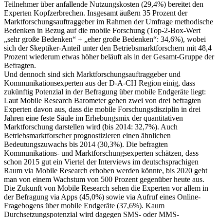
Teilnehmer über anfallende Nutzungskosten (29,4%) bereitet den
Experten Kopfzerbrechen. Insgesamt äußern 35 Prozent der
Marktforschungsauftraggeber im Rahmen der Umfrage methodische
Bedenken in Bezug auf die mobile Forschung (Top-2-Box-Wert
„sehr große Bedenken“ + „eher große Bedenken“: 34,6%), wobei
sich der Skeptiker-Anteil unter den Betriebsmarktforschern mit 48,4
Prozent wiederum etwas höher beläuft als in der Gesamt-Gruppe der
Befragten.
Und dennoch sind sich Marktforschungsauftraggeber und
Kommunikationsexperten aus der D-A-CH Region einig, dass
zukünftig Potenzial in der Befragung über mobile Endgeräte liegt:
Laut Mobile Research Barometer gehen zwei von drei befragten
Experten davon aus, dass die mobile Forschungsdisziplin in drei
Jahren eine feste Säule im Erhebungsmix der quantitativen
Marktforschung darstellen wird (bis 2014: 32,7%). Auch
Betriebsmarktforscher prognostizieren einen ähnlichen
Bedeutungszuwachs bis 2014 (30,3%). Die befragten
Kommunikations- und Marktforschungsexperten schätzen, dass
schon 2015 gut ein Viertel der Interviews im deutschsprachigen
Raum via Mobile Research erhoben werden könnte, bis 2020 geht
man von einem Wachstum von 500 Prozent gegenüber heute aus.
Die Zukunft von Mobile Research sehen die Experten vor allem in
der Befragung via Apps (45,0%) sowie via Aufruf eines Online-
Fragebogens über mobile Endgeräte (37,6%). Kaum
Durchsetzungspotenzial wird dagegen SMS- oder MMS-