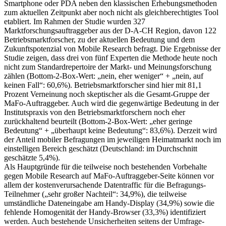
Smartphone oder PDA neben den klassischen Erhebungsmethoden
zum aktuellen Zeitpunkt aber noch nicht als gleichberechtigtes Tool
etabliert. Im Rahmen der Studie wurden 327
Marktforschungsauftraggeber aus der D-A-CH Region, davon 122
Betriebsmarktforscher, zu der aktuellen Bedeutung und dem
Zukunftspotenzial von Mobile Research befragt. Die Ergebnisse der
Studie zeigen, dass drei von fünf Experten die Methode heute noch
nicht zum Standardrepertoire der Markt- und Meinungsforschung
zählen (Bottom-2-Box-Wert: „nein, eher weniger“ + „nein, auf
keinen Fall“: 60,6%). Betriebsmarktforscher sind hier mit 81,1
Prozent Verneinung noch skeptischer als die Gesamt-Gruppe der
MaFo-Auftraggeber. Auch wird die gegenwärtige Bedeutung in der
Institutspraxis von den Betriebsmarktforschern noch eher
zurückhaltend beurteilt (Bottom-2-Box-Wert: „eher geringe
Bedeutung“ + „überhaupt keine Bedeutung“: 83,6%). Derzeit wird
der Anteil mobiler Befragungen im jeweiligen Heimatmarkt noch im
einstelligen Bereich geschätzt (Deutschland: im Durchschnitt
geschätzte 5,4%).
Als Hauptgründe für die teilweise noch bestehenden Vorbehalte
gegen Mobile Research auf MaFo-Auftraggeber-Seite können vor
allem der kostenverursachende Datentraffic für die Befragungs-
Teilnehmer („sehr großer Nachteil“: 34,9%), die teilweise
umständliche Dateneingabe am Handy-Display (34,9%) sowie die
fehlende Homogenität der Handy-Browser (33,3%) identifiziert
werden. Auch bestehende Unsicherheiten seitens der Umfrage-