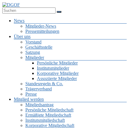
Zum
Inhalt
Deutsche Gesellschaft für Online-Forschung e.V.
springen
DGOF
Menü
News
Mitglieder-News
Pressemitteilungen
Über uns
Vorstand
Geschäftsstelle
Satzung
Mitglieder
Persönliche Mitglieder
Institutsmitglieder
Korporative Mitglieder
Assoziierte Mitglieder
Standesregeln & Co.
Trägerverband
Presse
Mitglied werden
Mitgliedsantrag
Persönliche Mitgliedschaft
Ermäßigte Mitgliedschaft
Institutsmitgliedschaft
Korporative Mitgliedschaft