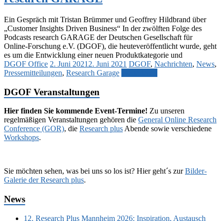
Ein Gespräch mit Tristan Brümmer und Geoffrey Hildbrand über
„Customer Insights Driven Business“ In der zwölften Folge des
Podcasts research GARAGE der Deutschen Gesellschaft für
Online-Forschung e.V. (DGOF), die heuteveröffentlicht wurde, geht
es um die Entwicklung einer neuen Produktkategorie und
DGOF Office
2. Juni 2021
2. Juni 2021
DGOF
,
Nachrichten
,
News
,
Pressemitteilungen
,
Research Garage
Weiterlesen
DGOF Veranstaltungen
Hier finden Sie kommende Event-Termine!
Zu unseren
regelmäßigen Veranstaltungen gehören die
General Online Research
Conference (GOR)
, die
Research plus
Abende sowie verschiedene
Workshops
.
Sie möchten sehen, was bei uns so los ist? Hier geht´s zur
Bilder-
Galerie der Research plus
.
News
12. Research Plus Mannheim 2026: Inspiration, Austausch