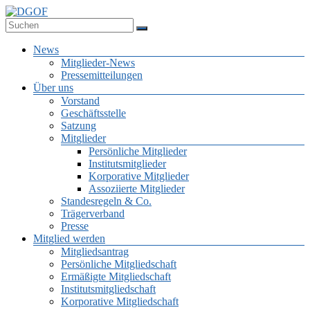
Zum
Inhalt
Deutsche Gesellschaft für Online-Forschung e.V.
springen
DGOF
Menü
News
Mitglieder-News
Pressemitteilungen
Über uns
Vorstand
Geschäftsstelle
Satzung
Mitglieder
Persönliche Mitglieder
Institutsmitglieder
Korporative Mitglieder
Assoziierte Mitglieder
Standesregeln & Co.
Trägerverband
Presse
Mitglied werden
Mitgliedsantrag
Persönliche Mitgliedschaft
Ermäßigte Mitgliedschaft
Institutsmitgliedschaft
Korporative Mitgliedschaft