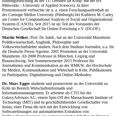
Bildungsforschung an der TU Dresden (in Koop. mit der HS
Mittweida – University of Applied Sciences). In ihrer
Promotionszeit verbrachte sie u. a. einen Forschungsaufenthalt an
der Carnegie Mellon University (Pittsburgh) bei Kathleen M. Carley
am Center for Computational Analysis of Social and Organizational
Systems (CASOS). Seit 2015 ist sie Teil des Vorstandes der
Deutschen Gesellschaft für Online-Forschung e.V. (DGOF).
Martin Welker
, Prof. Dr. habil., hat an der Universität Mannheim
Politikwissenschaft, Anglistik, Philosophie und
Volkswirtschaftslehre studiert. Nach dem Studium Journalist, u.a. für
die Deutsche Presse Agentur. 2001 Promotion an der Universität
Mannheim. Ab 2008 Professor in München, Leipzig und
Braunschweig. Seit Sommersemester 2015 Professor für
Journalismus und Kommunikation an der HMKW, der Hochschule
für Medien, Kommunikation und Wirtschaft in Köln. Publikationen
zu Partizipation, Digitalisierung und Online-Methoden.
Dr. Marc Egger
studierte und promovierte an der Universität zu
Köln im Bereich Wirtschaftsinformatik und
Informationsmanagement. Er arbeitete als CTO bei der
GalaxyAdvisors AG, einem Spin-Off des Massachusetts Institute of
Technology (MIT) und ist geschäftsführender Gesellschafter von
Insius, einer Firma die sich mit der Entwicklung von
Softwarelösungen zur automatisierten Extraktion von