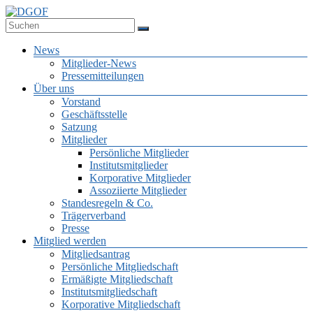
Zum
Inhalt
Deutsche Gesellschaft für Online-Forschung e.V.
springen
DGOF
Menü
News
Mitglieder-News
Pressemitteilungen
Über uns
Vorstand
Geschäftsstelle
Satzung
Mitglieder
Persönliche Mitglieder
Institutsmitglieder
Korporative Mitglieder
Assoziierte Mitglieder
Standesregeln & Co.
Trägerverband
Presse
Mitglied werden
Mitgliedsantrag
Persönliche Mitgliedschaft
Ermäßigte Mitgliedschaft
Institutsmitgliedschaft
Korporative Mitgliedschaft