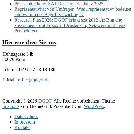
Pressemitteilung: RAT Beschwerdebilanz 2025
Repräsentativität von Umfragen: Was „repräsentativ“ bedeutet
und warum der Begriff so wichtig ist
Research Plus 2026: DGOF bringt seit 2012 die Branche
zusammen – mit Fokus auf Austausch, Netzwerk und neue
Perspektiven
Hier erreichen Sie uns
Huhnsgasse 34b
50676 Köln
Telefon: 0221-27 23 18 180
E-Mail:
office(at)dgof.de
Copyright © 2026
DGOF
. Alle Rechte vorbehalten. Theme
Spacious
von ThemeGrill. Präsentiert von:
WordPress
.
Daten­schutz­
Impressum
Kontakt