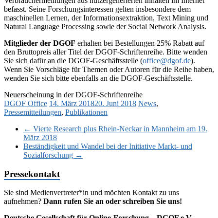
Verbrauchermeinungen aus nutzergenerierten Inhalten im Internet
befasst. Seine Forschungsinteressen gelten insbesondere dem
maschinellen Lernen, der Informationsextraktion, Text Mining und
Natural Language Processing sowie der Social Network Analysis.
Mitglieder der DGOF
erhalten bei Bestellungen 25% Rabatt auf
den Bruttopreis aller Titel der DGOF-Schriftenreihe. Bitte wenden
Sie sich dafür an die DGOF-Geschäftsstelle (
office@dgof.de
).
Wenn Sie Vorschläge für Themen oder Autoren für die Reihe haben,
wenden Sie sich bitte ebenfalls an die DGOF-Geschäftsstelle.
Neuerscheinung in der DGOF-Schriftenreihe
DGOF Office
14. März 2018
20. Juni 2018
News
,
Pressemitteilungen
,
Publikationen
←
Vierte Research plus Rhein-Neckar in Mannheim am 19.
März 2018
Beständigkeit und Wandel bei der Initiative Markt- und
Sozialforschung
→
Pressekontakt
Sie sind Medienvertreter*in und möchten Kontakt zu uns
aufnehmen?
Dann rufen Sie an oder schreiben Sie uns!
Deutsche Gesellschaft für Online-Forschung – DGOF e.V.