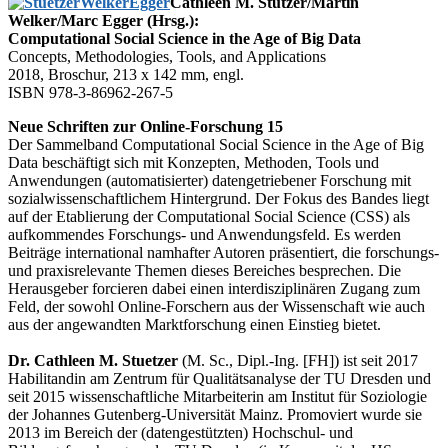
Cathleen M. Stützer/Martin
Welker/Marc Egger (Hrsg.):
Computational Social Science in the Age of Big Data
Concepts, Methodologies, Tools, and Applications
2018, Broschur, 213 x 142 mm, engl.
ISBN 978-3-86962-267-5
Neue Schriften zur Online-Forschung 15
Der Sammelband Computational Social Science in the Age of Big
Data beschäftigt sich mit Konzepten, Methoden, Tools und
Anwendungen (automatisierter) datengetriebener Forschung mit
sozialwissenschaftlichem Hintergrund. Der Fokus des Bandes liegt
auf der Etablierung der Computational Social Science (CSS) als
aufkommendes Forschungs- und Anwendungsfeld. Es werden
Beiträge international namhafter Autoren präsentiert, die forschungs-
und praxisrelevante Themen dieses Bereiches besprechen. Die
Herausgeber forcieren dabei einen interdisziplinären Zugang zum
Feld, der sowohl Online-Forschern aus der Wissenschaft wie auch
aus der angewandten Marktforschung einen Einstieg bietet.
Dr. Cathleen M. Stuetzer
(M. Sc., Dipl.-Ing. [FH]) ist seit 2017
Habilitandin am Zentrum für Qualitätsanalyse der TU Dresden und
seit 2015 wissenschaftliche Mitarbeiterin am Institut für Soziologie
der Johannes Gutenberg-Universität Mainz. Promoviert wurde sie
2013 im Bereich der (datengestützten) Hochschul- und