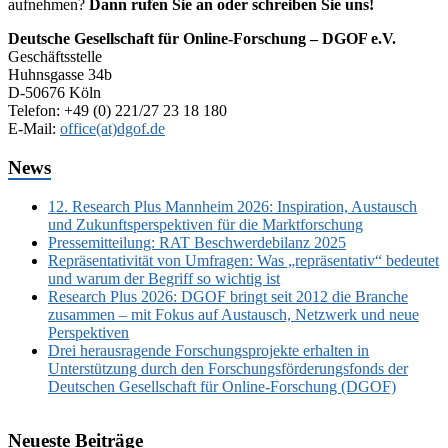
aufnehmen?
Dann rufen Sie an oder schreiben Sie uns!
Deutsche Gesellschaft für Online-Forschung – DGOF e.V.
Geschäftsstelle
Huhnsgasse 34b
D-50676 Köln
Telefon: +49 (0) 221/27 23 18 180
E-Mail:
office(at)dgof.de
News
12. Research Plus Mannheim 2026: Inspiration, Austausch
und Zukunftsperspektiven für die Marktforschung
Pressemitteilung: RAT Beschwerdebilanz 2025
Repräsentativität von Umfragen: Was „repräsentativ“ bedeutet
und warum der Begriff so wichtig ist
Research Plus 2026: DGOF bringt seit 2012 die Branche
zusammen – mit Fokus auf Austausch, Netzwerk und neue
Perspektiven
Drei herausragende Forschungsprojekte erhalten in
Unterstützung durch den Forschungsförderungsfonds der
Deutschen Gesellschaft für Online-Forschung (DGOF)
Neueste Beiträge