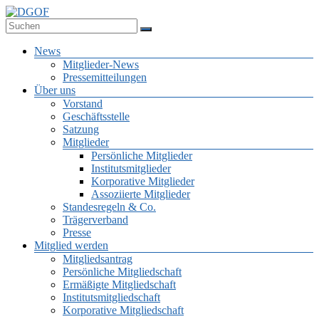
Zum
Inhalt
Deutsche Gesellschaft für Online-Forschung e.V.
springen
DGOF
Menü
News
Mitglieder-News
Pressemitteilungen
Über uns
Vorstand
Geschäftsstelle
Satzung
Mitglieder
Persönliche Mitglieder
Institutsmitglieder
Korporative Mitglieder
Assoziierte Mitglieder
Standesregeln & Co.
Trägerverband
Presse
Mitglied werden
Mitgliedsantrag
Persönliche Mitgliedschaft
Ermäßigte Mitgliedschaft
Institutsmitgliedschaft
Korporative Mitgliedschaft