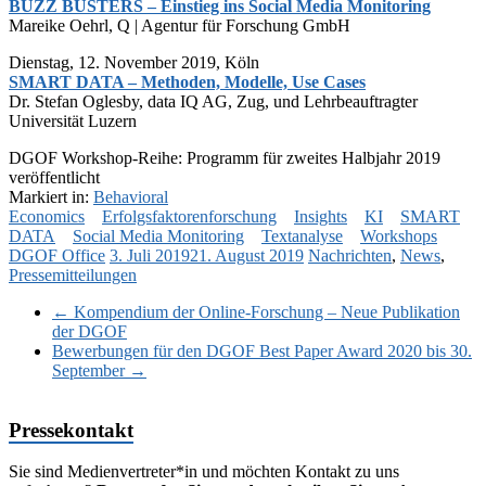
BUZZ BUSTERS – Einstieg ins Social Media Monitoring
Mareike Oehrl, Q | Agentur für Forschung GmbH
Dienstag, 12. November 2019, Köln
SMART DATA – Methoden, Modelle, Use Cases
Dr. Stefan Oglesby, data IQ AG, Zug, und Lehrbeauftragter
Universität Luzern
DGOF Workshop-Reihe: Programm für zweites Halbjahr 2019
veröffentlicht
Markiert in:
Behavioral
Economics
Erfolgsfaktorenforschung
Insights
KI
SMART
DATA
Social Media Monitoring
Textanalyse
Workshops
DGOF Office
3. Juli 2019
21. August 2019
Nachrichten
,
News
,
Pressemitteilungen
←
Kompendium der Online-Forschung – Neue Publikation
der DGOF
Bewerbungen für den DGOF Best Paper Award 2020 bis 30.
September
→
Pressekontakt
Sie sind Medienvertreter*in und möchten Kontakt zu uns