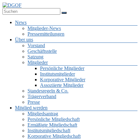
Zum
Inhalt
Deutsche Gesellschaft für Online-Forschung e.V.
springen
DGOF
Menü
News
Mitglieder-News
Pressemitteilungen
Über uns
Vorstand
Geschäftsstelle
Satzung
Mitglieder
Persönliche Mitglieder
Institutsmitglieder
Korporative Mitglieder
Assoziierte Mitglieder
Standesregeln & Co.
Trägerverband
Presse
Mitglied werden
Mitgliedsantrag
Persönliche Mitgliedschaft
Ermäßigte Mitgliedschaft
Institutsmitgliedschaft
Korporative Mitgliedschaft