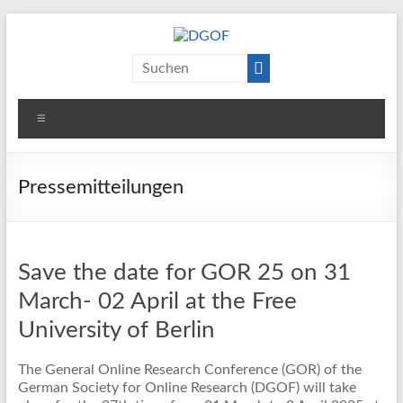
Zum
Inhalt
springen
DGOF
Deutsche Gesellschaft für Online-Forschung e.V.
Menü
Pressemitteilungen
Save the date for GOR 25 on 31
March- 02 April at the Free
University of Berlin
The General Online Research Conference (GOR) of the
German Society for Online Research (DGOF) will take