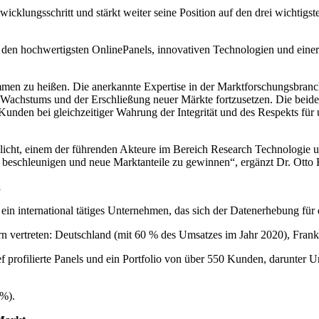
wicklungsschritt und stärkt weiter seine Position auf den drei wichtig
 den hochwertigsten OnlinePanels, innovativen Technologien und einer 
ommen zu heißen. Die anerkannte Expertise in der Marktforschungsbranc
s Wachstums und der Erschließung neuer Märkte fortzusetzen. Die beide
 Kunden bei gleichzeitiger Wahrung der Integrität und des Respekts für
glicht, einem der führenden Akteure im Bereich Research Technologi
 beschleunigen und neue Marktanteile zu gewinnen“, ergänzt Dr. Otto
a
ein international tätiges Unternehmen, das sich der Datenerhebung fü
n vertreten: Deutschland (mit 60 % des Umsatzes im Jahr 2020), Frank
tief profilierte Panels und ein Portfolio von über 550 Kunden, darunter 
7%).