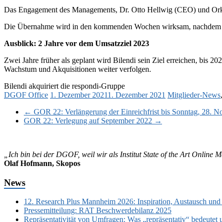
Das Engagement des Managements, Dr. Otto Hellwig (CEO) und Orkan
Die Übernahme wird in den kommenden Wochen wirksam, nachdem ei
Ausblick: 2 Jahre vor dem Umsatzziel 2023
Zwei Jahre früher als geplant wird Bilendi sein Ziel erreichen, bis 
Wachstum und Akquisitionen weiter verfolgen.
Bilendi akquiriert die respondi-Gruppe
DGOF Office
1. Dezember 2021
1. Dezember 2021
Mitglieder-News
←
GOR 22: Verlängerung der Einreichfrist bis Sonntag, 28. 
GOR 22: Verlegung auf September 2022
→
„Ich bin bei der DGOF, weil wir als Institut State of the Art Online
Olaf Hofmann, Skopos
News
12. Research Plus Mannheim 2026: Inspiration, Austausch und
Pressemitteilung: RAT Beschwerdebilanz 2025
Repräsentativität von Umfragen: Was „repräsentativ“ bedeutet 