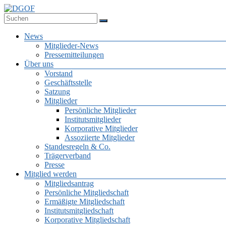
Zum
Inhalt
Deutsche Gesellschaft für Online-Forschung e.V.
springen
DGOF
Menü
News
Mitglieder-News
Pressemitteilungen
Über uns
Vorstand
Geschäftsstelle
Satzung
Mitglieder
Persönliche Mitglieder
Institutsmitglieder
Korporative Mitglieder
Assoziierte Mitglieder
Standesregeln & Co.
Trägerverband
Presse
Mitglied werden
Mitgliedsantrag
Persönliche Mitgliedschaft
Ermäßigte Mitgliedschaft
Institutsmitgliedschaft
Korporative Mitgliedschaft