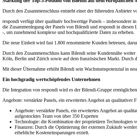
Stärkung der Top-3-Position von Bilendi auf dem europäischen 
Durch den Zusammenschluss entsteht einer der führenden Anbieter v
respondi verfügt über qualitativ hochwertige Panels – insbesondere i
die Zusammenlegung der Panels von Bilendi und respondi in diesen L
-, um zunehmend komplexe und hochqualifizierte Daten zu erheben.
Die neue Einheit wird fast 1.800 renommierte Kunden betreuen, daru
Durch den Zusammenschluss kann Bilendi seine Kundennähe weiter au
Köln, Berlin und Zürich sowie auf dem französischen Markt. Durch 
Mit dieser Übernahme erhöht Bilendi sein Wachstumspotenzial in neu
Ein hochgradig wertschöpfendes Unternehmen
Die Integration von respondi wird es der Bilendi-Gruppe ermöglichen, 
Angebote: verstärkte Panels, ein erweitertes Angebot an qualitative
Angebote: verstärkte Panels, ein erweitertes Angebot an qualit
aufgestocktes Team von über 350 Experten
Technologie: die Kombination der proprietären Technologien v
Finanzen: Durch die Optimierung der externen Zukäufe werden
erhebliche Kosteneinsparungen erzielt.