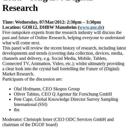
Research
Time: Wednesday, 07/Mar/2012: 2:30pm – 3:30pm
Location: GOR12, DHBW Mannheim (
www.gor.de
)
Five outspoken experts from the research industry will discuss the
past and future of Online Research, helping everyone to understand
what will come next.
This panel will review the recent history of research, including latest
developments and trends (covering data collection, devices, media,
channels and delivery, e.g. Social Media, Mobile, Tablets,
Connected TV, Animation, Video, etc.); whilst ultimately providing
a clear look into the crystal ball foretelling the Future of (Digital)
Market Research.
Participants of the discussion are:
Olaf Hofmann, CEO Skopos Group
Oliver Tabino, CEO Q Agentur für Forschung GmbH
Pete Cape, Global Knowledge Director Survey Sampling
International (SSI)
tba
Moderator: Christoph Irmer (CEO ODC Services GmbH and
chairman of the DGOF board)