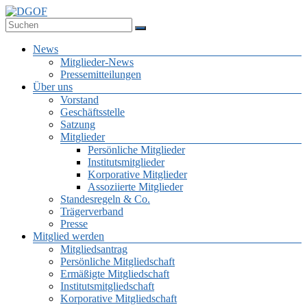
Zum
Inhalt
Deutsche Gesellschaft für Online-Forschung e.V.
springen
DGOF
Menü
News
Mitglieder-News
Pressemitteilungen
Über uns
Vorstand
Geschäftsstelle
Satzung
Mitglieder
Persönliche Mitglieder
Institutsmitglieder
Korporative Mitglieder
Assoziierte Mitglieder
Standesregeln & Co.
Trägerverband
Presse
Mitglied werden
Mitgliedsantrag
Persönliche Mitgliedschaft
Ermäßigte Mitgliedschaft
Institutsmitgliedschaft
Korporative Mitgliedschaft