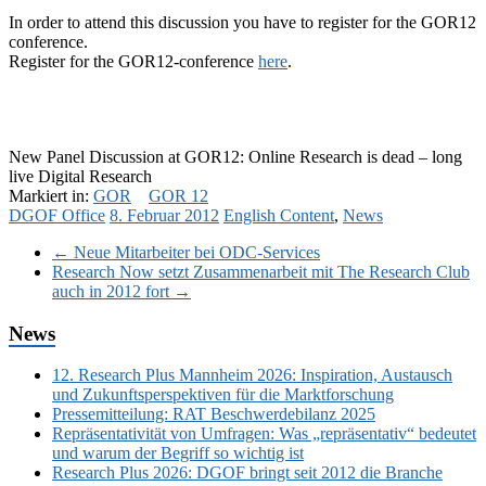
In order to attend this discussion you have to register for the GOR12
conference.
Register for the GOR12-conference
here
.
New Panel Discussion at GOR12: Online Research is dead – long
live Digital Research
Markiert in:
GOR
GOR 12
DGOF Office
8. Februar 2012
English Content
,
News
←
Neue Mitarbeiter bei ODC-Services
Research Now setzt Zusammenarbeit mit The Research Club
auch in 2012 fort
→
News
12. Research Plus Mannheim 2026: Inspiration, Austausch
und Zukunftsperspektiven für die Marktforschung
Pressemitteilung: RAT Beschwerdebilanz 2025
Repräsentativität von Umfragen: Was „repräsentativ“ bedeutet
und warum der Begriff so wichtig ist
Research Plus 2026: DGOF bringt seit 2012 die Branche