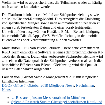
Weiterhin wird so abgesichert, dass die Teilnehmer weder zu häufig
noch zu selten kontaktiert werden.
Die Plattform beinhaltet ein Modul zur Stichprobenziehung sowie
ein Multi-Channel-Routing-Modul. Dies ermöglicht die Einladung
von spezifischen Mengen sowie nach automatisierten Szenarien zu
einem vorab festgelegten Datum und einer vorab festgelegten
Uhrzeit auf den ausgewählten Kanälen: E-Mail, Benachrichtigung
über mobile Bilendi-Apps, SMS, Veröffentlichung in den mobilen
Bilendi-Apps oder Veröffentlichung auf den Websites.
Marc Bidou, CEO von Bilendi, erklärt: „Diese neue vom internen
R&D Team entwickelte Software, ist eines der fortschrittlichsten KI-
Tools der Branche. Durch eine verbesserte Stichprobenziehung wird
zum einen die Datenqualität der Stichproben verbessert als auch die
betriebliche Effizienz von Bilendi. Gleichzeitig wird die Qualität
unserer Datenbanken ausgebaut.“
Launch von „Bilendi Sample Management v 2.0“ mit integrierter
künstlicher Intelligenz
DGOF Office
7. Oktober 2019
Mitglieder-News
,
Nachrichten
,
News
←
Research plus am Messevorabend in München
Splendid Research Studie: Gütesiegel beeinflussen Kauf- und