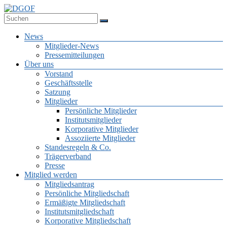
Zum
Inhalt
Deutsche Gesellschaft für Online-Forschung e.V.
springen
DGOF
Menü
News
Mitglieder-News
Pressemitteilungen
Über uns
Vorstand
Geschäftsstelle
Satzung
Mitglieder
Persönliche Mitglieder
Institutsmitglieder
Korporative Mitglieder
Assoziierte Mitglieder
Standesregeln & Co.
Trägerverband
Presse
Mitglied werden
Mitgliedsantrag
Persönliche Mitgliedschaft
Ermäßigte Mitgliedschaft
Institutsmitgliedschaft
Korporative Mitgliedschaft