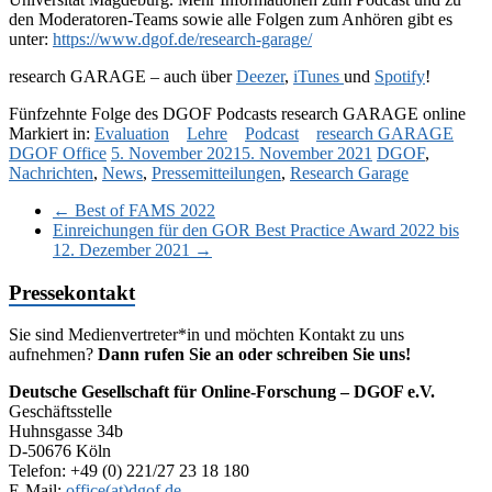
den Moderatoren-Teams sowie alle Folgen zum Anhören gibt es
unter:
https://www.dgof.de/research-garage/
research GARAGE – auch über
Deezer
,
iTunes
und
Spotify
!
Fünfzehnte Folge des DGOF Podcasts research GARAGE online
Markiert in:
Evaluation
Lehre
Podcast
research GARAGE
DGOF Office
5. November 2021
5. November 2021
DGOF
,
Nachrichten
,
News
,
Pressemitteilungen
,
Research Garage
←
Best of FAMS 2022
Einreichungen für den GOR Best Practice Award 2022 bis
12. Dezember 2021
→
Pressekontakt
Sie sind Medienvertreter*in und möchten Kontakt zu uns
aufnehmen?
Dann rufen Sie an oder schreiben Sie uns!
Deutsche Gesellschaft für Online-Forschung – DGOF e.V.
Geschäftsstelle
Huhnsgasse 34b
D-50676 Köln
Telefon: +49 (0) 221/27 23 18 180
E-Mail:
office(at)dgof.de