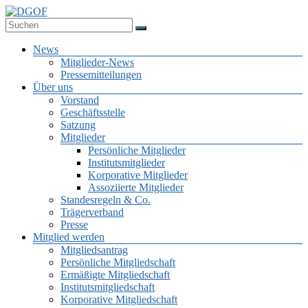
Zum
Inhalt
Deutsche Gesellschaft für Online-Forschung e.V.
springen
DGOF
Menü
News
Mitglieder-News
Pressemitteilungen
Über uns
Vorstand
Geschäftsstelle
Satzung
Mitglieder
Persönliche Mitglieder
Institutsmitglieder
Korporative Mitglieder
Assoziierte Mitglieder
Standesregeln & Co.
Trägerverband
Presse
Mitglied werden
Mitgliedsantrag
Persönliche Mitgliedschaft
Ermäßigte Mitgliedschaft
Institutsmitgliedschaft
Korporative Mitgliedschaft