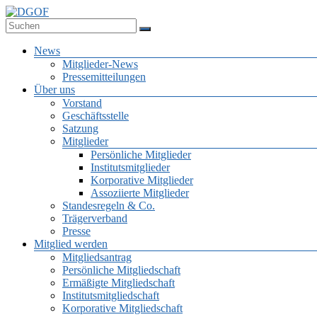
Zum
Inhalt
Deutsche Gesellschaft für Online-Forschung e.V.
springen
DGOF
Menü
News
Mitglieder-News
Pressemitteilungen
Über uns
Vorstand
Geschäftsstelle
Satzung
Mitglieder
Persönliche Mitglieder
Institutsmitglieder
Korporative Mitglieder
Assoziierte Mitglieder
Standesregeln & Co.
Trägerverband
Presse
Mitglied werden
Mitgliedsantrag
Persönliche Mitgliedschaft
Ermäßigte Mitgliedschaft
Institutsmitgliedschaft
Korporative Mitgliedschaft