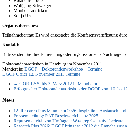
Roland Schröder
Wolfgang Schweiger
Monika Taddicken
Sonja Utz
Organisatorisches:
Teilnahmebeitrag: Es wird angestrebt, die Konferenzverpflegung durch
Kontakt:
Bitte senden Sie Ihre Einreichung oder organisatorische Nachfrag
Doktorandenworkshop in Hamburg im November 2011
Markiert in:
DGOF
Doktorandenworkshop
Termine
DGOF Office
12. November 2011
Termine
←
GOR 12: 5. bis 7. März 2012 in Mannheim
Erfolgreicher Doktorandenworkshop der DGOF vom 10. bis 
News
12. Research Plus Mannheim 2026: Inspiration, Austausch und
Pressemitteilung: RAT Beschwerdebilanz 2025
Repräsentativität von Umfragen: Was „repräsentativ“ bedeutet 
Research Plus 2026: DGOF bringt seit 2012 die Branche zusa