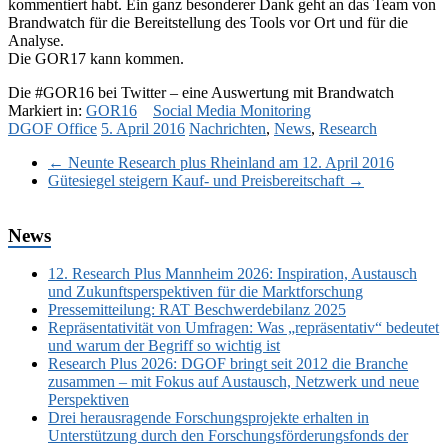
kommentiert habt. Ein ganz besonderer Dank geht an das Team von
Brandwatch für die Bereitstellung des Tools vor Ort und für die
Analyse.
Die GOR17 kann kommen.
Die #GOR16 bei Twitter – eine Auswertung mit Brandwatch
Markiert in:
GOR16
Social Media Monitoring
DGOF Office
5. April 2016
Nachrichten
,
News
,
Research
←
Neunte Research plus Rheinland am 12. April 2016
Gütesiegel steigern Kauf- und Preisbereitschaft
→
News
12. Research Plus Mannheim 2026: Inspiration, Austausch
und Zukunftsperspektiven für die Marktforschung
Pressemitteilung: RAT Beschwerdebilanz 2025
Repräsentativität von Umfragen: Was „repräsentativ“ bedeutet
und warum der Begriff so wichtig ist
Research Plus 2026: DGOF bringt seit 2012 die Branche
zusammen – mit Fokus auf Austausch, Netzwerk und neue
Perspektiven
Drei herausragende Forschungsprojekte erhalten in
Unterstützung durch den Forschungsförderungsfonds der