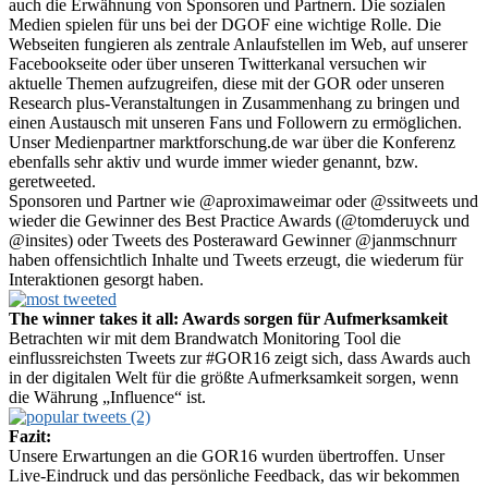
auch die Erwähnung von Sponsoren und Partnern. Die sozialen
Medien spielen für uns bei der DGOF eine wichtige Rolle. Die
Webseiten fungieren als zentrale Anlaufstellen im Web, auf unserer
Facebookseite oder über unseren Twitterkanal versuchen wir
aktuelle Themen aufzugreifen, diese mit der GOR oder unseren
Research plus-Veranstaltungen in Zusammenhang zu bringen und
einen Austausch mit unseren Fans und Followern zu ermöglichen.
Unser Medienpartner marktforschung.de war über die Konferenz
ebenfalls sehr aktiv und wurde immer wieder genannt, bzw.
geretweeted.
Sponsoren und Partner wie @aproximaweimar oder @ssitweets und
wieder die Gewinner des Best Practice Awards (@tomderuyck und
@insites) oder Tweets des Posteraward Gewinner @janmschnurr
haben offensichtlich Inhalte und Tweets erzeugt, die wiederum für
Interaktionen gesorgt haben.
The winner takes it all: Awards sorgen für Aufmerksamkeit
Betrachten wir mit dem Brandwatch Monitoring Tool die
einflussreichsten Tweets zur #GOR16 zeigt sich, dass Awards auch
in der digitalen Welt für die größte Aufmerksamkeit sorgen, wenn
die Währung „Influence“ ist.
Fazit:
Unsere Erwartungen an die GOR16 wurden übertroffen. Unser
Live-Eindruck und das persönliche Feedback, das wir bekommen