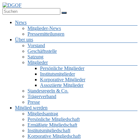
Zum
Inhalt
Deutsche Gesellschaft für Online-Forschung e.V.
springen
DGOF
Menü
News
Mitglieder-News
Pressemitteilungen
Über uns
Vorstand
Geschäftsstelle
Satzung
Mitglieder
Persönliche Mitglieder
Institutsmitglieder
Korporative Mitglieder
Assoziierte Mitglieder
Standesregeln & Co.
Trägerverband
Presse
Mitglied werden
Mitgliedsantrag
Persönliche Mitgliedschaft
Ermäßigte Mitgliedschaft
Institutsmitgliedschaft
Korporative Mitgliedschaft