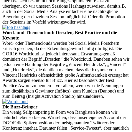
hier lässt sich bestimmt noch Einiges optimieren: Es ist zu
überlegen, ob wir unseren Sessions Hashtags zuweisen, damit z.B.
auch in der Social Media Analyse einfacher eine nachträgliche
Bewertung der einzelnen Session möglich ist. Oder die Promotion
der Sessions im Vorfeld wirkungsvoller wird.
Word- und Themencloud: Dresden, Best Practice und die
Keynote
Word- oder Themenclouds werden bei Social Media Forschern
kritisch gesehen, da der Erkenntnisgewinn häufig dürftig ist. Die
GOR16 Wordcloud ist jedoch interessant. Erwartungsgemäß
dominiert der Begriff „Dresden“ die Wordcloud. Daneben sehen wir
jedoch eine Häufung der Begriffe „Vincent Hendricks“, „Vincent“
und „Hendricks“, die deutlich machen, dass die Keynote von
Vincent Hendricks offensichtlich große Aufmerksamkeit erzeugt hat.
Awards sorgen ebenso für Buzz. Hier ist besonders der Best
Practice Award zu nennen – vor allem, wenn wir die Nennungen
zum diesjährigen Gewinner (InSites), zum Kunden (Danone) und
zum Beitrag (Insight Activation Studio) hinzuaddieren.
Die Buzz-Bringer
Ein wenig Selfpampering in Form von Ranglisten können wir
natürlich ebenso bieten. Wir sehen, dass unser eigener Account der
DGOF die Spitzenposition der meistgenannten Twitterer der
Konferenz innehat. Darunter fallen „Service-Tweets“, aber natürlich