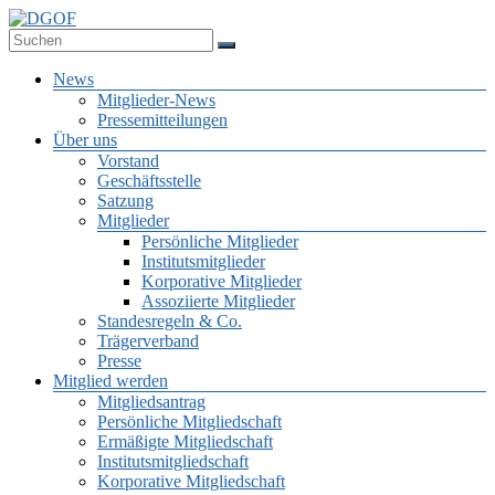
Zum
Inhalt
Deutsche Gesellschaft für Online-Forschung e.V.
springen
DGOF
Menü
News
Mitglieder-News
Pressemitteilungen
Über uns
Vorstand
Geschäftsstelle
Satzung
Mitglieder
Persönliche Mitglieder
Institutsmitglieder
Korporative Mitglieder
Assoziierte Mitglieder
Standesregeln & Co.
Trägerverband
Presse
Mitglied werden
Mitgliedsantrag
Persönliche Mitgliedschaft
Ermäßigte Mitgliedschaft
Institutsmitgliedschaft
Korporative Mitgliedschaft