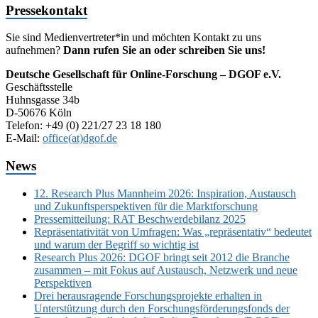
Pressekontakt
Sie sind Medienvertreter*in und möchten Kontakt zu uns
aufnehmen?
Dann rufen Sie an oder schreiben Sie uns!
Deutsche Gesellschaft für Online-Forschung – DGOF e.V.
Geschäftsstelle
Huhnsgasse 34b
D-50676 Köln
Telefon: +49 (0) 221/27 23 18 180
E-Mail:
office(at)dgof.de
News
12. Research Plus Mannheim 2026: Inspiration, Austausch
und Zukunftsperspektiven für die Marktforschung
Pressemitteilung: RAT Beschwerdebilanz 2025
Repräsentativität von Umfragen: Was „repräsentativ“ bedeutet
und warum der Begriff so wichtig ist
Research Plus 2026: DGOF bringt seit 2012 die Branche
zusammen – mit Fokus auf Austausch, Netzwerk und neue
Perspektiven
Drei herausragende Forschungsprojekte erhalten in
Unterstützung durch den Forschungsförderungsfonds der