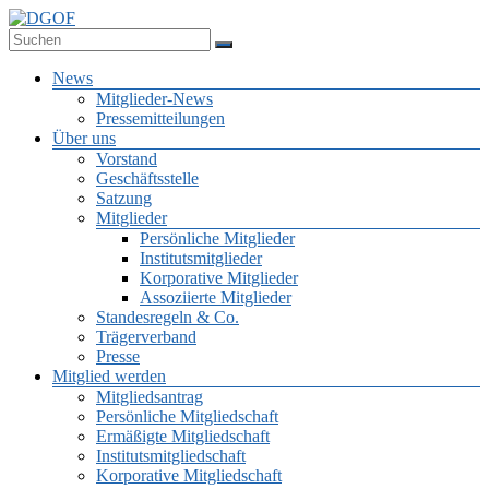
Zum
Inhalt
Deutsche Gesellschaft für Online-Forschung e.V.
springen
DGOF
Menü
News
Mitglieder-News
Pressemitteilungen
Über uns
Vorstand
Geschäftsstelle
Satzung
Mitglieder
Persönliche Mitglieder
Institutsmitglieder
Korporative Mitglieder
Assoziierte Mitglieder
Standesregeln & Co.
Trägerverband
Presse
Mitglied werden
Mitgliedsantrag
Persönliche Mitgliedschaft
Ermäßigte Mitgliedschaft
Institutsmitgliedschaft
Korporative Mitgliedschaft