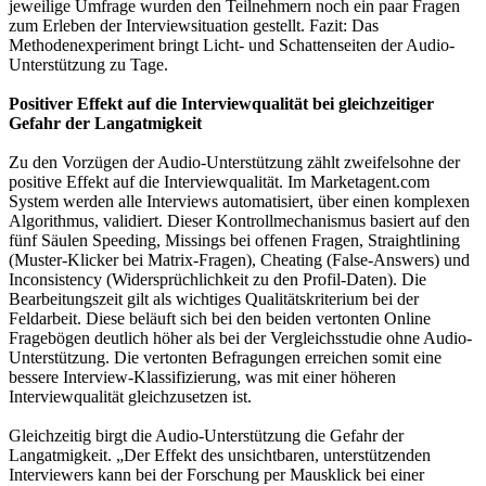
jeweilige Umfrage wurden den Teilnehmern noch ein paar Fragen
zum Erleben der Interviewsituation gestellt. Fazit: Das
Methodenexperiment bringt Licht- und Schattenseiten der Audio-
Unterstützung zu Tage.
Positiver Effekt auf die Interviewqualität bei gleichzeitiger
Gefahr der Langatmigkeit
Zu den Vorzügen der Audio-Unterstützung zählt zweifelsohne der
positive Effekt auf die Interviewqualität. Im Marketagent.com
System werden alle Interviews automatisiert, über einen komplexen
Algorithmus, validiert. Dieser Kontrollmechanismus basiert auf den
fünf Säulen Speeding, Missings bei offenen Fragen, Straightlining
(Muster-Klicker bei Matrix-Fragen), Cheating (False-Answers) und
Inconsistency (Widersprüchlichkeit zu den Profil-Daten). Die
Bearbeitungszeit gilt als wichtiges Qualitätskriterium bei der
Feldarbeit. Diese beläuft sich bei den beiden vertonten Online
Fragebögen deutlich höher als bei der Vergleichsstudie ohne Audio-
Unterstützung. Die vertonten Befragungen erreichen somit eine
bessere Interview-Klassifizierung, was mit einer höheren
Interviewqualität gleichzusetzen ist.
Gleichzeitig birgt die Audio-Unterstützung die Gefahr der
Langatmigkeit. „Der Effekt des unsichtbaren, unterstützenden
Interviewers kann bei der Forschung per Mausklick bei einer