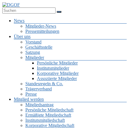
Zum
Inhalt
Deutsche Gesellschaft für Online-Forschung e.V.
springen
DGOF
Menü
News
Mitglieder-News
Pressemitteilungen
Über uns
Vorstand
Geschäftsstelle
Satzung
Mitglieder
Persönliche Mitglieder
Institutsmitglieder
Korporative Mitglieder
Assoziierte Mitglieder
Standesregeln & Co.
Trägerverband
Presse
Mitglied werden
Mitgliedsantrag
Persönliche Mitgliedschaft
Ermäßigte Mitgliedschaft
Institutsmitgliedschaft
Korporative Mitgliedschaft