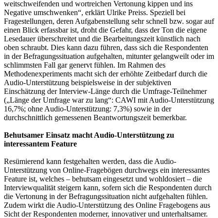
weitschweifenden und wortreichen Vertonung kippen und ins
Negative umschwenken“, erklärt Ulrike Preiss. Speziell bei
Fragestellungen, deren Aufgabenstellung sehr schnell bzw. sogar auf
einen Blick erfassbar ist, droht die Gefahr, dass der Ton die eigene
Lesedauer überschreitet und die Bearbeitungszeit künstlich nach
oben schraubt. Dies kann dazu führen, dass sich die Respondenten
in der Befragungssituation aufgehalten, mitunter gelangweilt oder im
schlimmsten Fall gar genervt fühlen. Im Rahmen des
Methodenexperiments macht sich der erhöhte Zeitbedarf durch die
Audio-Unterstützung beispielsweise in der subjektiven
Einschätzung der Interview-Länge durch die Umfrage-Teilnehmer
(„Länge der Umfrage war zu lang“: CAWI mit Audio-Unterstützung
16,7%; ohne Audio-Unterstützung: 7,3%) sowie in der
durchschnittlich gemessenen Beantwortungszeit bemerkbar.
Behutsamer Einsatz macht Audio-Unterstützung zu
interessantem Feature
Resümierend kann festgehalten werden, dass die Audio-
Unterstützung von Online-Fragebögen durchwegs ein interessantes
Feature ist, welches – behutsam eingesetzt und wohldosiert – die
Interviewqualität steigern kann, sofern sich die Respondenten durch
die Vertonung in der Befragungssituation nicht aufgehalten fühlen.
Zudem wirkt die Audio-Unterstützung des Online Fragebogens aus
Sicht der Respondenten moderner, innovativer und unterhaltsamer.