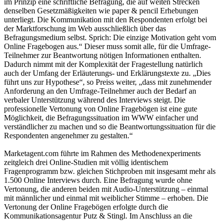
im Prinzip eine schriftliche Befragung, die auf weiten Strecken
denselben Gesetzmäßigkeiten wie paper & pencil Erhebungen
unterliegt. Die Kommunikation mit den Respondenten erfolgt bei
der Marktforschung im Web ausschließlich über das
Befragungsmedium selbst. Sprich: Die einzige Motivation geht vom
Online Fragebogen aus.“ Dieser muss somit alle, für die Umfrage-
Teilnehmer zur Beantwortung nötigen Informationen enthalten.
Dadurch nimmt mit der Komplexität der Fragestellung natürlich
auch der Umfang der Erläuterungs- und Erklärungstexte zu. „Dies
führt uns zur Hypothese“, so Preiss weiter, „dass mit zunehmender
Anforderung an den Umfrage-Teilnehmer auch der Bedarf an
verbaler Unterstützung während des Interviews steigt. Die
professionelle Vertonung von Online Fragebögen ist eine gute
Möglichkeit, die Befragungssituation im WWW einfacher und
verständlicher zu machen und so die Beantwortungssituation für die
Respondenten angenehmer zu gestalten.“
Marketagent.com führte im Rahmen des Methodenexperiments
zeitgleich drei Online-Studien mit völlig identischem
Fragenprogramm bzw. gleichen Stichproben mit insgesamt mehr als
1.500 Online Interviews durch. Eine Befragung wurde ohne
Vertonung, die anderen beiden mit Audio-Unterstützung – einmal
mit männlicher und einmal mit weiblicher Stimme – erhoben. Die
Vertonung der Online Fragebögen erfolgte durch die
Kommunikationsagentur Putz & Stingl. Im Anschluss an die