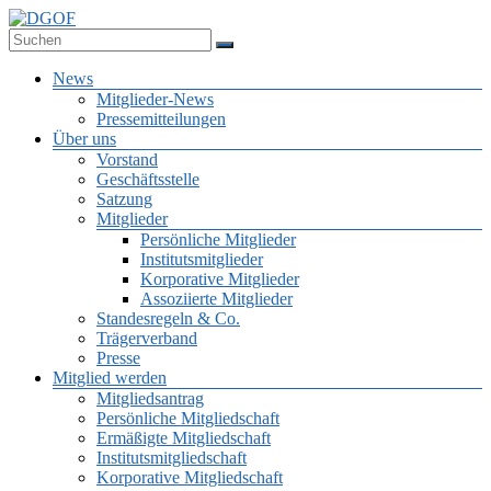
Zum
Inhalt
Deutsche Gesellschaft für Online-Forschung e.V.
springen
DGOF
Menü
News
Mitglieder-News
Pressemitteilungen
Über uns
Vorstand
Geschäftsstelle
Satzung
Mitglieder
Persönliche Mitglieder
Institutsmitglieder
Korporative Mitglieder
Assoziierte Mitglieder
Standesregeln & Co.
Trägerverband
Presse
Mitglied werden
Mitgliedsantrag
Persönliche Mitgliedschaft
Ermäßigte Mitgliedschaft
Institutsmitgliedschaft
Korporative Mitgliedschaft