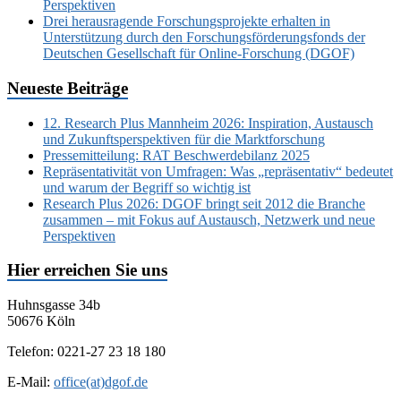
Perspektiven
Drei herausragende Forschungsprojekte erhalten in
Unterstützung durch den Forschungsförderungsfonds der
Deutschen Gesellschaft für Online-Forschung (DGOF)
Neueste Beiträge
12. Research Plus Mannheim 2026: Inspiration, Austausch
und Zukunftsperspektiven für die Marktforschung
Pressemitteilung: RAT Beschwerdebilanz 2025
Repräsentativität von Umfragen: Was „repräsentativ“ bedeutet
und warum der Begriff so wichtig ist
Research Plus 2026: DGOF bringt seit 2012 die Branche
zusammen – mit Fokus auf Austausch, Netzwerk und neue
Perspektiven
Hier erreichen Sie uns
Huhnsgasse 34b
50676 Köln
Telefon: 0221-27 23 18 180
E-Mail:
office(at)dgof.de