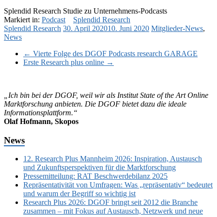
Splendid Research Studie zu Unternehmens-Podcasts
Markiert in:
Podcast
Splendid Research
Splendid Research
30. April 2020
10. Juni 2020
Mitglieder-News
,
News
←
Vierte Folge des DGOF Podcasts research GARAGE
Erste Research plus online
→
„Ich bin bei der DGOF, weil wir als Institut State of the Art Online
Marktforschung anbieten. Die DGOF bietet dazu die ideale
Informationsplattform.“
Olaf Hofmann, Skopos
News
12. Research Plus Mannheim 2026: Inspiration, Austausch
und Zukunftsperspektiven für die Marktforschung
Pressemitteilung: RAT Beschwerdebilanz 2025
Repräsentativität von Umfragen: Was „repräsentativ“ bedeutet
und warum der Begriff so wichtig ist
Research Plus 2026: DGOF bringt seit 2012 die Branche
zusammen – mit Fokus auf Austausch, Netzwerk und neue