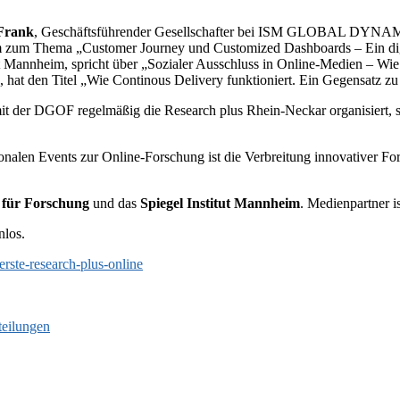
Frank
, Geschäftsführender Gesellschafter bei ISM GLOBAL DYNAMI
m zum Thema „Customer Journey und Customized Dashboards – Ein digit
t Mannheim, spricht über „Sozialer Ausschluss in Online-Medien – Wie
at den Titel „Wie Continous Delivery funktioniert. Ein Gegensatz zu 
t der DGOF regelmäßig die Research plus Rhein-Neckar organisiert, 
ionalen Events zur Online-Forschung ist die Verbreitung innovativer Fo
 für Forschung
und das
Spiegel Institut Mannheim
. Medienpartner i
nlos.
rste-research-plus-online
teilungen