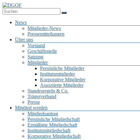
Zum
Inhalt
Deutsche Gesellschaft für Online-Forschung e.V.
springen
DGOF
Menü
News
Mitglieder-News
Pressemitteilungen
Über uns
Vorstand
Geschäftsstelle
Satzung
Mitglieder
Persönliche Mitglieder
Institutsmitglieder
Korporative Mitglieder
Assoziierte Mitglieder
Standesregeln & Co.
Trägerverband
Presse
Mitglied werden
Mitgliedsantrag
Persönliche Mitgliedschaft
Ermäßigte Mitgliedschaft
Institutsmitgliedschaft
Korporative Mitgliedschaft