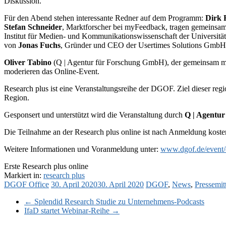
Diskussion.
Für den Abend stehen interessante Redner auf dem Programm:
Dirk 
Stefan Schneider
, Marktforscher bei myFeedback, tragen gemeinsa
Institut für Medien- und Kommunikationswissenschaft der Universitä
von
Jonas Fuchs
, Gründer und CEO der Usertimes Solutions GmbH, h
Oliver Tabino
(Q | Agentur für Forschung GmbH), der gemeinsam mi
moderieren das Online-Event.
Research plus ist eine Veranstaltungsreihe der DGOF. Ziel dieser reg
Region.
Gesponsert und unterstützt wird die Veranstaltung durch
Q | Agentur
Die Teilnahme an der Research plus online ist nach Anmeldung koste
Weitere Informationen und Voranmeldung unter:
www.dgof.de/event/e
Erste Research plus online
Markiert in:
research plus
DGOF Office
30. April 2020
30. April 2020
DGOF
,
News
,
Pressemit
←
Splendid Research Studie zu Unternehmens-Podcasts
IfaD startet Webinar-Reihe
→