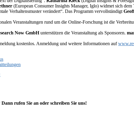
xt der Digitalisierung“.
Katharina Kiéck
(Digital Insights & Foresight
thner
(European Consumer Insights Manager, Iglo) widmet sich dem Th
tale Verhaltensmuster verändert“. Das Programm vervollständigt
Geof
ionalen Veranstaltungen rund um die Online-Forschung ist die Verbreit
search Now GmbH
unterstützen die Veranstaltung als Sponsoren.
mar
nmeldung kostenlos. Anmeldung und weitere Informationen auf
www.res
us
itteilungen
t
?
Dann rufen Sie an oder schreiben Sie uns!