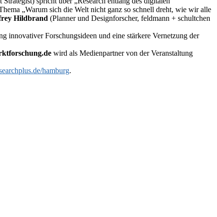
 Strategist) spricht über „Research entlang des digitalen
ema „Warum sich die Welt nicht ganz so schnell dreht, wie wir alle
frey Hildbrand
(Planner und Designforscher, feldmann + schultchen
ung innovativer Forschungsideen und eine stärkere Vernetzung der
ktforschung.de
wird als Medienpartner von der Veranstaltung
earchplus.de/hamburg
.