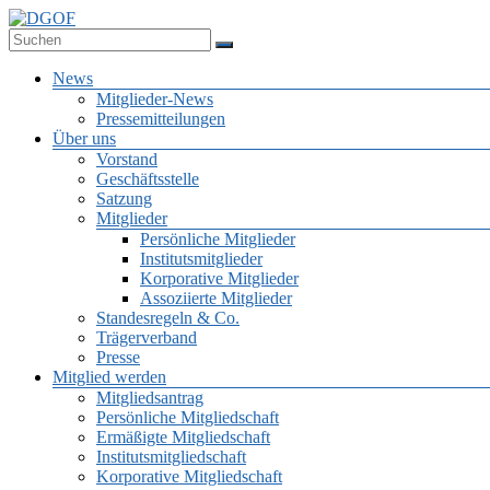
Zum
Inhalt
Deutsche Gesellschaft für Online-Forschung e.V.
springen
DGOF
Menü
News
Mitglieder-News
Pressemitteilungen
Über uns
Vorstand
Geschäftsstelle
Satzung
Mitglieder
Persönliche Mitglieder
Institutsmitglieder
Korporative Mitglieder
Assoziierte Mitglieder
Standesregeln & Co.
Trägerverband
Presse
Mitglied werden
Mitgliedsantrag
Persönliche Mitgliedschaft
Ermäßigte Mitgliedschaft
Institutsmitgliedschaft
Korporative Mitgliedschaft