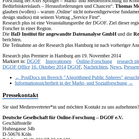
Forschung bei Axel Springer – Markt- und Medienforschung im Konte
Bedürfniskreislaufs – Herausforderungen und Chancen“.
Thomas Me
glauben (wollen) – warum ‚Online‘ nicht notwendigerweise fundamen
design studios) mit seinem Vortrag „Service First“.
Research plus ist eine Veranstaltungsreihe der DGOF. Ziel dieser reg
Forscher in einer Region.
Die
IfaD Institut für angewandte Datenanalyse GmbH
und die
Re
berichten.
Die Teilnahme an der Research plus Hamburg ist nach vorheriger A
Research plus Premiere in Hamburg am 19. November 2014
Markiert in:
DGOF
Innovationen
Online-Forschung
research pl
DGOF Office
16. Oktober 2014
DGOF
,
Nachrichten
,
News
,
Pressem
←
PostDocs im Bereich "Algorithmed Public Spheres" gesuch
Informationssicherheit in der Markt- und Sozialforschung
→
Pressekontakt
Sie sind Medienvertreter*in und möchten Kontakt zu uns aufnehmen
Deutsche Gesellschaft für Online-Forschung – DGOF e.V.
Geschäftsstelle
Huhnsgasse 34b
D-50676 Köln