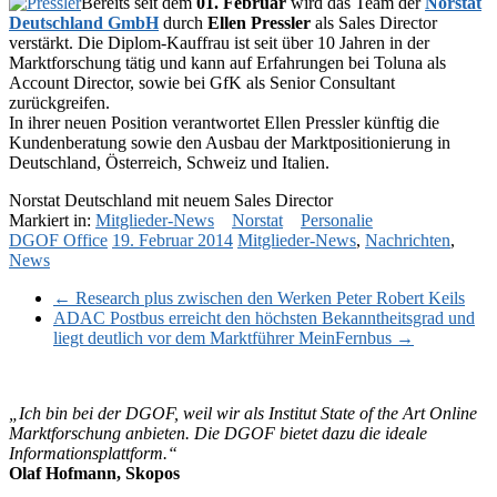
Bereits seit dem
01. Februar
wird das Team der
Norstat
Deutschland GmbH
durch
Ellen Pressler
als Sales Director
verstärkt. Die Diplom-Kauffrau ist seit über 10 Jahren in der
Marktforschung tätig und kann auf Erfahrungen bei Toluna als
Account Director, sowie bei GfK als Senior Consultant
zurückgreifen.
In ihrer neuen Position verantwortet Ellen Pressler künftig die
Kundenberatung sowie den Ausbau der Marktpositionierung in
Deutschland, Österreich, Schweiz und Italien.
Norstat Deutschland mit neuem Sales Director
Markiert in:
Mitglieder-News
Norstat
Personalie
DGOF Office
19. Februar 2014
Mitglieder-News
,
Nachrichten
,
News
←
Research plus zwischen den Werken Peter Robert Keils
ADAC Postbus erreicht den höchsten Bekanntheitsgrad und
liegt deutlich vor dem Marktführer MeinFernbus
→
„Ich bin bei der DGOF, weil wir als Institut State of the Art Online
Marktforschung anbieten. Die DGOF bietet dazu die ideale
Informationsplattform.“
Olaf Hofmann, Skopos