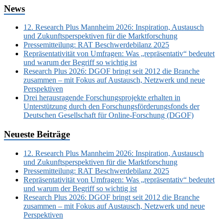
News
12. Research Plus Mannheim 2026: Inspiration, Austausch
und Zukunftsperspektiven für die Marktforschung
Pressemitteilung: RAT Beschwerdebilanz 2025
Repräsentativität von Umfragen: Was „repräsentativ“ bedeutet
und warum der Begriff so wichtig ist
Research Plus 2026: DGOF bringt seit 2012 die Branche
zusammen – mit Fokus auf Austausch, Netzwerk und neue
Perspektiven
Drei herausragende Forschungsprojekte erhalten in
Unterstützung durch den Forschungsförderungsfonds der
Deutschen Gesellschaft für Online-Forschung (DGOF)
Neueste Beiträge
12. Research Plus Mannheim 2026: Inspiration, Austausch
und Zukunftsperspektiven für die Marktforschung
Pressemitteilung: RAT Beschwerdebilanz 2025
Repräsentativität von Umfragen: Was „repräsentativ“ bedeutet
und warum der Begriff so wichtig ist
Research Plus 2026: DGOF bringt seit 2012 die Branche
zusammen – mit Fokus auf Austausch, Netzwerk und neue
Perspektiven