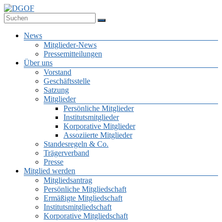
Zum
Inhalt
Deutsche Gesellschaft für Online-Forschung e.V.
springen
DGOF
Menü
News
Mitglieder-News
Pressemitteilungen
Über uns
Vorstand
Geschäftsstelle
Satzung
Mitglieder
Persönliche Mitglieder
Institutsmitglieder
Korporative Mitglieder
Assoziierte Mitglieder
Standesregeln & Co.
Trägerverband
Presse
Mitglied werden
Mitgliedsantrag
Persönliche Mitgliedschaft
Ermäßigte Mitgliedschaft
Institutsmitgliedschaft
Korporative Mitgliedschaft