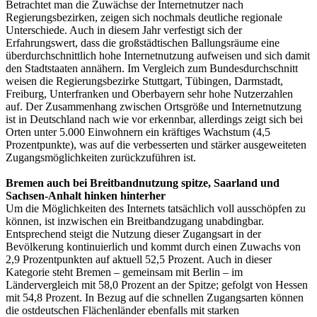
Betrachtet man die Zuwächse der Internetnutzer nach
Regierungsbezirken, zeigen sich nochmals deutliche regionale
Unterschiede. Auch in diesem Jahr verfestigt sich der
Erfahrungswert, dass die großstädtischen Ballungsräume eine
überdurchschnittlich hohe Internetnutzung aufweisen und sich damit
den Stadtstaaten annähern. Im Vergleich zum Bundesdurchschnitt
weisen die Regierungsbezirke Stuttgart, Tübingen, Darmstadt,
Freiburg, Unterfranken und Oberbayern sehr hohe Nutzerzahlen
auf. Der Zusammenhang zwischen Ortsgröße und Internetnutzung
ist in Deutschland nach wie vor erkennbar, allerdings zeigt sich bei
Orten unter 5.000 Einwohnern ein kräftiges Wachstum (4,5
Prozentpunkte), was auf die verbesserten und stärker ausgeweiteten
Zugangsmöglichkeiten zurückzuführen ist.
Bremen auch bei Breitbandnutzung spitze, Saarland und
Sachsen-Anhalt hinken hinterher
Um die Möglichkeiten des Internets tatsächlich voll ausschöpfen zu
können, ist inzwischen ein Breitbandzugang unabdingbar.
Entsprechend steigt die Nutzung dieser Zugangsart in der
Bevölkerung kontinuierlich und kommt durch einen Zuwachs von
2,9 Prozentpunkten auf aktuell 52,5 Prozent. Auch in dieser
Kategorie steht Bremen – gemeinsam mit Berlin – im
Ländervergleich mit 58,0 Prozent an der Spitze; gefolgt von Hessen
mit 54,8 Prozent. In Bezug auf die schnellen Zugangsarten können
die ostdeutschen Flächenländer ebenfalls mit starken