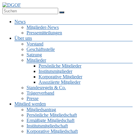
Zum
Inhalt
Deutsche Gesellschaft für Online-Forschung e.V.
springen
DGOF
Menü
News
Mitglieder-News
Pressemitteilungen
Über uns
Vorstand
Geschäftsstelle
Satzung
Mitglieder
Persönliche Mitglieder
Institutsmitglieder
Korporative Mitglieder
Assoziierte Mitglieder
Standesregeln & Co.
Trägerverband
Presse
Mitglied werden
Mitgliedsantrag
Persönliche Mitgliedschaft
Ermäßigte Mitgliedschaft
Institutsmitgliedschaft
Korporative Mitgliedschaft