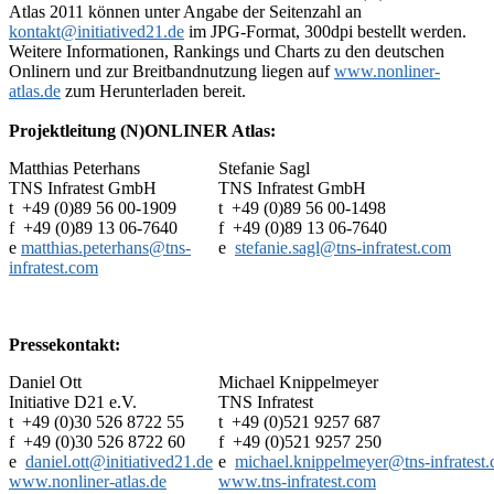
Atlas 2011 können unter Angabe der Seitenzahl an
kontakt@initiatived21.de
im JPG-Format, 300dpi bestellt werden.
Weitere Informationen, Rankings und Charts zu den deutschen
Onlinern und zur Breitbandnutzung liegen auf
www.nonliner-
atlas.de
zum Herunterladen bereit.
Projektleitung (N)ONLINER Atlas:
Matthias Peterhans
Stefanie Sagl
TNS Infratest GmbH
TNS Infratest GmbH
t +49 (0)89 56 00-1909
t +49 (0)89 56 00-1498
f +49 (0)89 13 06-7640
f +49 (0)89 13 06-7640
e
matthias.peterhans@tns-
e
stefanie.sagl@tns-infratest.com
infratest.com
Pressekontakt:
Daniel Ott
Michael Knippelmeyer
Initiative D21 e.V.
TNS Infratest
t +49 (0)30 526 8722 55
t +49 (0)521 9257 687
f +49 (0)30 526 8722 60
f +49 (0)521 9257 250
e
daniel.ott@initiatived21.de
e
michael.knippelmeyer@tns-infratest
www.nonliner-atlas.de
www.tns-infratest.com