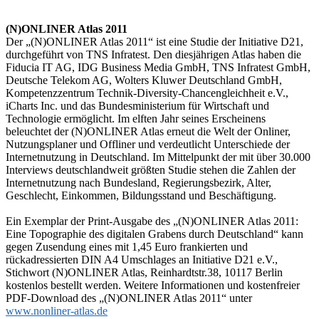
(N)ONLINER Atlas 2011
Der „(N)ONLINER Atlas 2011“ ist eine Studie der Initiative D21,
durchgeführt von TNS Infratest. Den diesjährigen Atlas haben die
Fiducia IT AG, IDG Business Media GmbH, TNS Infratest GmbH,
Deutsche Telekom AG, Wolters Kluwer Deutschland GmbH,
Kompetenzzentrum Technik-Diversity-Chancengleichheit e.V.,
iCharts Inc. und das Bundesministerium für Wirtschaft und
Technologie ermöglicht. Im elften Jahr seines Erscheinens
beleuchtet der (N)ONLINER Atlas erneut die Welt der Onliner,
Nutzungsplaner und Offliner und verdeutlicht Unterschiede der
Internetnutzung in Deutschland. Im Mittelpunkt der mit über 30.000
Interviews deutschlandweit größten Studie stehen die Zahlen der
Internetnutzung nach Bundesland, Regierungsbezirk, Alter,
Geschlecht, Einkommen, Bildungsstand und Beschäftigung.
Ein Exemplar der Print-Ausgabe des „(N)ONLINER Atlas 2011:
Eine Topographie des digitalen Grabens durch Deutschland“ kann
gegen Zusendung eines mit 1,45 Euro frankierten und
rückadressierten DIN A4 Umschlages an Initiative D21 e.V.,
Stichwort (N)ONLINER Atlas, Reinhardtstr.38, 10117 Berlin
kostenlos bestellt werden. Weitere Informationen und kostenfreier
PDF-Download des „(N)ONLINER Atlas 2011“ unter
www.nonliner-atlas.de