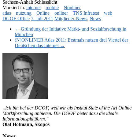
Sachsen-Anhalt Schlusslicht
Markiert in:
internet
mobile
Nonliner
atlas
nutzung
Online
onliner
TNS Infratest
web
DGOF Office
7. Juli 2011
Mitglieder-News
,
News
←
Gründung der Initiative Markt- und Sozialforschung in
München
(N)ONLINER Atlas 2011: Erstmals nutzen drei Viertel der
Deutschen das Internet
→
„Ich bin bei der DGOF, weil wir als Institut State of the Art Online
Marktforschung anbieten. Die DGOF bietet dazu die ideale
Informationsplattform.“
Olaf Hofmann, Skopos
News