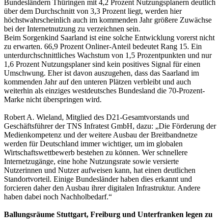
Bundesländern Thüringen mit 4,2 Prozent Nutzungsplanern deutlich
über dem Durchschnitt von 3,3 Prozent liegt, werden hier
höchstwahrscheinlich auch im kommenden Jahr größere Zuwächse
bei der Internetnutzung zu verzeichnen sein.
Beim Sorgenkind Saarland ist eine solche Entwicklung vorerst nicht
zu erwarten. 66,9 Prozent Onliner-Anteil bedeutet Rang 15. Ein
unterdurchschnittliches Wachstum von 1,5 Prozentpunkten und nur
1,6 Prozent Nutzungsplaner sind kein positives Signal für einen
Umschwung. Eher ist davon auszugehen, dass das Saarland im
kommenden Jahr auf den unteren Plätzen verbleibt und auch
weiterhin als einziges westdeutsches Bundesland die 70-Prozent-
Marke nicht überspringen wird.
Robert A. Wieland, Mitglied des D21-Gesamtvorstands und
Geschäftsführer der TNS Infratest GmbH, dazu: „Die Förderung der
Medienkompetenz und der weitere Ausbau der Breitbandnetze
werden für Deutschland immer wichtiger, um im globalen
Wirtschaftswettbewerb bestehen zu können. Wer schnellere
Internetzugänge, eine hohe Nutzungsrate sowie versierte
Nutzerinnen und Nutzer aufweisen kann, hat einen deutlichen
Standortvorteil. Einige Bundesländer haben dies erkannt und
forcieren daher den Ausbau ihrer digitalen Infrastruktur. Andere
haben dabei noch Nachholbedarf.“
Ballungsräume Stuttgart, Freiburg und Unterfranken legen zu