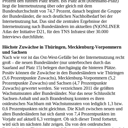
Prozent den fünften Platz teilen. Bis Platz acht (Rheinland-Pfalz)
liegt die Internetnutzung über oder gleich mit dem
Bundesdurchschnitt von 74,7 Prozent, danach beginnt die Gruppe
der Bundesländer, die noch deutlichen Nachholbedarf bei der
Internetnutzung hat. Das sind die zentralen Ergebnisse der
Internetnutzung nach Bundesländern im aktuellen (N)ONLINER
Atlas der Initiative D21, für den TNS Infratest über 30.000
Interviews durchführte.
Höchste Zuwächse in Thüringen, Mecklenburg-Vorpommern
und Sachsen
Nach wie vor ist das Ost-West-Gefälle bei der Internetnutzung recht
groß – die neuen Bundesländer (nur unterbrochen durch das
Saarland auf Platz 15) belegen durchgängig die hinteren Plätze.
Positiv können die Zuwächse in den Bundesländern wie Thüringen
(5,6 Prozentpunkte Zuwachs), Mecklenburg-Vorpommern (5,2
Prozentpunkte Zuwachs) und Sachsen (4,7 Prozentpunkte
Zuwachs) gewertet werden. Sie verzeichnen 2011 die größten
Wachstumsraten aller Bundesländer. Nur das neue Schlusslicht
Sachsen-Anhalt und auch Brandenburg konnten es ihren
ostdeutschen Nachbarn mit Wachstumsraten von lediglich 1,3 bzw.
0,6 Prozentpunkten nicht gleichtun. Die Kluft zwischen neuen und
alten Bundesländern hat sich damit von 7,4 Prozentpunkten im
Vorjahr auf aktuell 6,3 verringert. Ob sich dieser Trend fortsetzt,
wird sich im nächsten Jahr zeigen. Da von den ostdeutschen