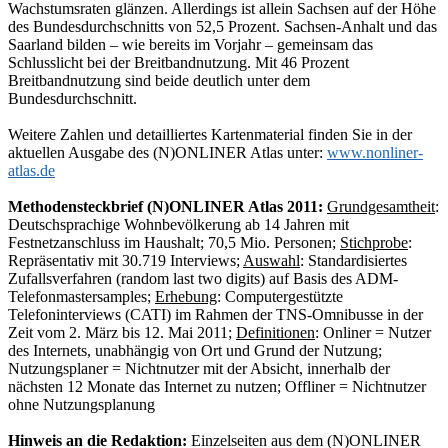
Wachstumsraten glänzen. Allerdings ist allein Sachsen auf der Höhe
des Bundesdurchschnitts von 52,5 Prozent. Sachsen-Anhalt und das
Saarland bilden – wie bereits im Vorjahr – gemeinsam das
Schlusslicht bei der Breitbandnutzung. Mit 46 Prozent
Breitbandnutzung sind beide deutlich unter dem
Bundesdurchschnitt.
Weitere Zahlen und detailliertes Kartenmaterial finden Sie in der
aktuellen Ausgabe des (N)ONLINER Atlas unter:
www.nonliner-
atlas.de
Methodensteckbrief
(N)ONLINER Atlas 2011:
Grundgesamtheit
:
Deutschsprachige Wohnbevölkerung ab 14 Jahren mit
Festnetzanschluss im Haushalt; 70,5 Mio. Personen;
Stichprobe
:
Repräsentativ mit 30.719 Interviews;
Auswahl
: Standardisiertes
Zufallsverfahren (random last two digits) auf Basis des ADM-
Telefonmastersamples;
Erhebung
: Computergestützte
Telefoninterviews (CATI) im Rahmen der TNS-Omnibusse in der
Zeit vom 2. März bis 12. Mai 2011;
Definitionen
: Onliner = Nutzer
des Internets, unabhängig von Ort und Grund der Nutzung;
Nutzungsplaner = Nichtnutzer mit der Absicht, innerhalb der
nächsten 12 Monate das Internet zu nutzen; Offliner = Nichtnutzer
ohne Nutzungsplanung
Hinweis an die Redaktion:
Einzelseiten aus dem (N)ONLINER