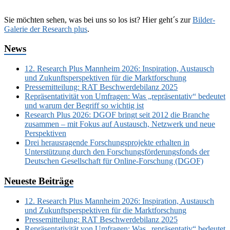
Sie möchten sehen, was bei uns so los ist? Hier geht´s zur
Bilder-
Galerie der Research plus
.
News
12. Research Plus Mannheim 2026: Inspiration, Austausch
und Zukunftsperspektiven für die Marktforschung
Pressemitteilung: RAT Beschwerdebilanz 2025
Repräsentativität von Umfragen: Was „repräsentativ“ bedeutet
und warum der Begriff so wichtig ist
Research Plus 2026: DGOF bringt seit 2012 die Branche
zusammen – mit Fokus auf Austausch, Netzwerk und neue
Perspektiven
Drei herausragende Forschungsprojekte erhalten in
Unterstützung durch den Forschungsförderungsfonds der
Deutschen Gesellschaft für Online-Forschung (DGOF)
Neueste Beiträge
12. Research Plus Mannheim 2026: Inspiration, Austausch
und Zukunftsperspektiven für die Marktforschung
Pressemitteilung: RAT Beschwerdebilanz 2025
Repräsentativität von Umfragen: Was „repräsentativ“ bedeutet