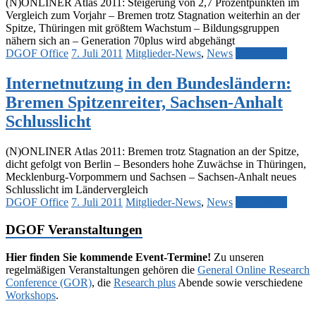
(N)ONLINER Atlas 2011: Steigerung von 2,7 Prozentpunkten im
Vergleich zum Vorjahr – Bremen trotz Stagnation weiterhin an der
Spitze, Thüringen mit größtem Wachstum – Bildungsgruppen
nähern sich an – Generation 70plus wird abgehängt
DGOF Office
7. Juli 2011
Mitglieder-News
,
News
Weiterlesen
Internetnutzung in den Bundesländern:
Bremen Spitzenreiter, Sachsen-Anhalt
Schlusslicht
(N)ONLINER Atlas 2011: Bremen trotz Stagnation an der Spitze,
dicht gefolgt von Berlin – Besonders hohe Zuwächse in Thüringen,
Mecklenburg-Vorpommern und Sachsen – Sachsen-Anhalt neues
Schlusslicht im Ländervergleich
DGOF Office
7. Juli 2011
Mitglieder-News
,
News
Weiterlesen
DGOF Veranstaltungen
Hier finden Sie kommende Event-Termine!
Zu unseren
regelmäßigen Veranstaltungen gehören die
General Online Research
Conference (GOR)
, die
Research plus
Abende sowie verschiedene
Workshops
.