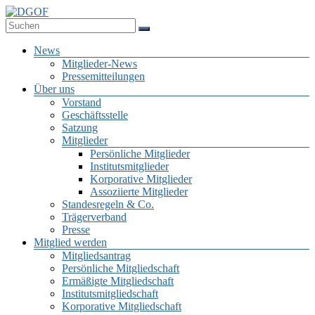
Zum
Inhalt
Deutsche Gesellschaft für Online-Forschung e.V.
springen
DGOF
Menü
News
Mitglieder-News
Pressemitteilungen
Über uns
Vorstand
Geschäftsstelle
Satzung
Mitglieder
Persönliche Mitglieder
Institutsmitglieder
Korporative Mitglieder
Assoziierte Mitglieder
Standesregeln & Co.
Trägerverband
Presse
Mitglied werden
Mitgliedsantrag
Persönliche Mitgliedschaft
Ermäßigte Mitgliedschaft
Institutsmitgliedschaft
Korporative Mitgliedschaft