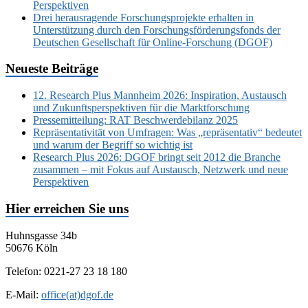
Perspektiven
Drei herausragende Forschungsprojekte erhalten in
Unterstützung durch den Forschungsförderungsfonds der
Deutschen Gesellschaft für Online-Forschung (DGOF)
Neueste Beiträge
12. Research Plus Mannheim 2026: Inspiration, Austausch
und Zukunftsperspektiven für die Marktforschung
Pressemitteilung: RAT Beschwerdebilanz 2025
Repräsentativität von Umfragen: Was „repräsentativ“ bedeutet
und warum der Begriff so wichtig ist
Research Plus 2026: DGOF bringt seit 2012 die Branche
zusammen – mit Fokus auf Austausch, Netzwerk und neue
Perspektiven
Hier erreichen Sie uns
Huhnsgasse 34b
50676 Köln
Telefon: 0221-27 23 18 180
E-Mail:
office(at)dgof.de