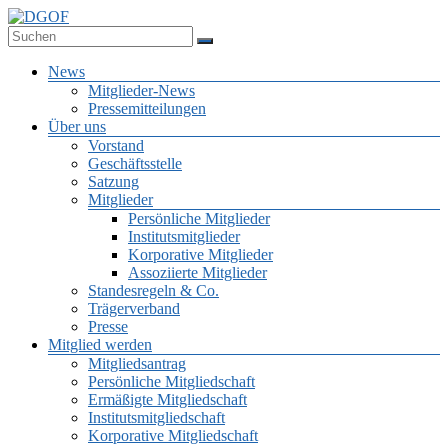
Zum
Inhalt
Deutsche Gesellschaft für Online-Forschung e.V.
springen
DGOF
Menü
News
Mitglieder-News
Pressemitteilungen
Über uns
Vorstand
Geschäftsstelle
Satzung
Mitglieder
Persönliche Mitglieder
Institutsmitglieder
Korporative Mitglieder
Assoziierte Mitglieder
Standesregeln & Co.
Trägerverband
Presse
Mitglied werden
Mitgliedsantrag
Persönliche Mitgliedschaft
Ermäßigte Mitgliedschaft
Institutsmitgliedschaft
Korporative Mitgliedschaft