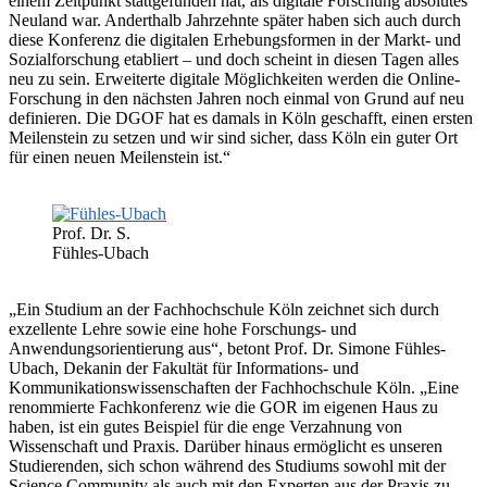
einem Zeitpunkt stattgefunden hat, als digitale Forschung absolutes
Neuland war. Anderthalb Jahrzehnte später haben sich auch durch
diese Konferenz die digitalen Erhebungsformen in der Markt- und
Sozialforschung etabliert – und doch scheint in diesen Tagen alles
neu zu sein. Erweiterte digitale Möglichkeiten werden die Online-
Forschung in den nächsten Jahren noch einmal von Grund auf neu
definieren. Die DGOF hat es damals in Köln geschafft, einen ersten
Meilenstein zu setzen und wir sind sicher, dass Köln ein guter Ort
für einen neuen Meilenstein ist.“
Prof. Dr. S.
Fühles-Ubach
„Ein Studium an der Fachhochschule Köln zeichnet sich durch
exzellente Lehre sowie eine hohe Forschungs- und
Anwendungsorientierung aus“, betont Prof. Dr. Simone Fühles-
Ubach, Dekanin der Fakultät für Informations- und
Kommunikationswissenschaften der Fachhochschule Köln. „Eine
renommierte Fachkonferenz wie die GOR im eigenen Haus zu
haben, ist ein gutes Beispiel für die enge Verzahnung von
Wissenschaft und Praxis. Darüber hinaus ermöglicht es unseren
Studierenden, sich schon während des Studiums sowohl mit der
Science Community als auch mit den Experten aus der Praxis zu