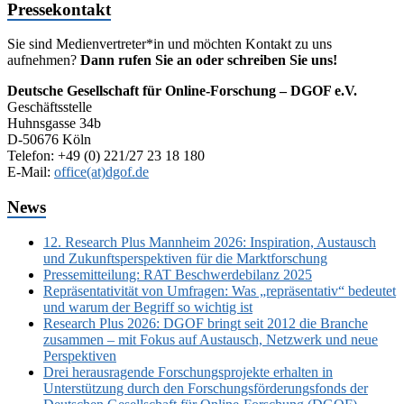
Pressekontakt
Sie sind Medienvertreter*in und möchten Kontakt zu uns
aufnehmen?
Dann rufen Sie an oder schreiben Sie uns!
Deutsche Gesellschaft für Online-Forschung – DGOF e.V.
Geschäftsstelle
Huhnsgasse 34b
D-50676 Köln
Telefon: +49 (0) 221/27 23 18 180
E-Mail:
office(at)dgof.de
News
12. Research Plus Mannheim 2026: Inspiration, Austausch
und Zukunftsperspektiven für die Marktforschung
Pressemitteilung: RAT Beschwerdebilanz 2025
Repräsentativität von Umfragen: Was „repräsentativ“ bedeutet
und warum der Begriff so wichtig ist
Research Plus 2026: DGOF bringt seit 2012 die Branche
zusammen – mit Fokus auf Austausch, Netzwerk und neue
Perspektiven
Drei herausragende Forschungsprojekte erhalten in
Unterstützung durch den Forschungsförderungsfonds der