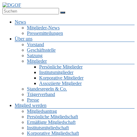
Zum
Inhalt
Deutsche Gesellschaft für Online-Forschung e.V.
springen
DGOF
Menü
News
Mitglieder-News
Pressemitteilungen
Über uns
Vorstand
Geschäftsstelle
Satzung
Mitglieder
Persönliche Mitglieder
Institutsmitglieder
Korporative Mitglieder
Assoziierte Mitglieder
Standesregeln & Co.
Trägerverband
Presse
Mitglied werden
Mitgliedsantrag
Persönliche Mitgliedschaft
Ermäßigte Mitgliedschaft
Institutsmitgliedschaft
Korporative Mitgliedschaft