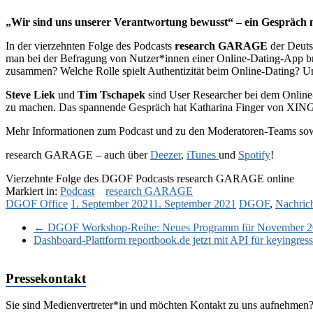
„Wir sind uns unserer Verantwortung bewusst“ – ein Gespräch 
In der vierzehnten Folge des Podcasts
research GARAGE
der Deuts
man bei der Befragung von Nutzer*innen einer Online-Dating-App b
zusammen? Welche Rolle spielt Authentizität beim Online-Dating? Un
Steve Liek
und
Tim Tschapek
sind User Researcher bei dem Online-
zu machen. Das spannende Gespräch hat Katharina Finger von XING
Mehr Informationen zum Podcast und zu den Moderatoren-Teams sowi
research GARAGE – auch über
Deezer
,
iTunes
und
Spotify
!
Vierzehnte Folge des DGOF Podcasts research GARAGE online
Markiert in:
Podcast
research GARAGE
DGOF Office
1. September 2021
1. September 2021
DGOF
,
Nachric
←
DGOF Workshop-Reihe: Neues Programm für November 202
Dashboard-Plattform reportbook.de jetzt mit API für keyingres
Pressekontakt
Sie sind Medienvertreter*in und möchten Kontakt zu uns aufnehmen