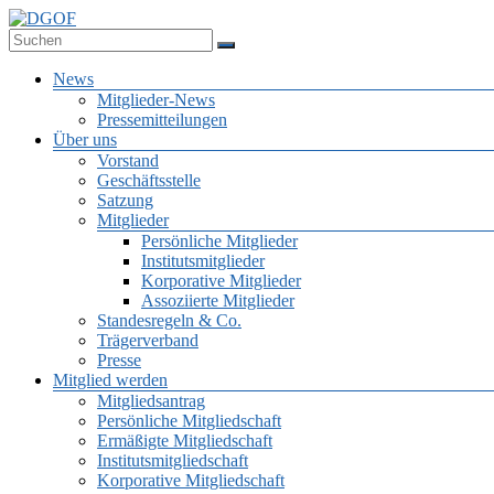
Zum
Inhalt
Deutsche Gesellschaft für Online-Forschung e.V.
springen
DGOF
Menü
News
Mitglieder-News
Pressemitteilungen
Über uns
Vorstand
Geschäftsstelle
Satzung
Mitglieder
Persönliche Mitglieder
Institutsmitglieder
Korporative Mitglieder
Assoziierte Mitglieder
Standesregeln & Co.
Trägerverband
Presse
Mitglied werden
Mitgliedsantrag
Persönliche Mitgliedschaft
Ermäßigte Mitgliedschaft
Institutsmitgliedschaft
Korporative Mitgliedschaft