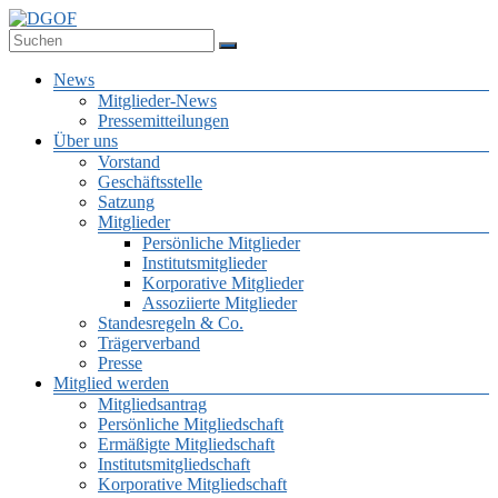
Zum
Inhalt
Deutsche Gesellschaft für Online-Forschung e.V.
springen
DGOF
Menü
News
Mitglieder-News
Pressemitteilungen
Über uns
Vorstand
Geschäftsstelle
Satzung
Mitglieder
Persönliche Mitglieder
Institutsmitglieder
Korporative Mitglieder
Assoziierte Mitglieder
Standesregeln & Co.
Trägerverband
Presse
Mitglied werden
Mitgliedsantrag
Persönliche Mitgliedschaft
Ermäßigte Mitgliedschaft
Institutsmitgliedschaft
Korporative Mitgliedschaft