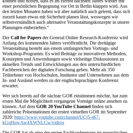
können und hoffen, dass es im Herbst nächsten Jahres wieder mit
einer persönlichen Begegnung vor Ort in Berlin klappen wird. Aus
den letzten Monaten haben wir aber natürlich auch gelernt, dass sich
zurzeit kaum etwas mit Sicherheit planen lässt, weswegen wir
selbstverständlich auch alternative Veranstaltungskonzepte in unsere
Planungen einbeziehen.“
Der
Call for Papers
der General Online Research-Konferenz wird
Anfang des kommenden Jahres veröffentlicht. Die dreitägige
Veranstaltung besteht aus einem umfangreichen Vortrags- und
Workshop-Programm. Es wird Beiträge zu innovativen Methoden,
Konzepten und Anwendungen sowie vielseitige Diskussionen zu
aktuellen Trends und Entwicklungen aus den unterschiedlichen
Fachbereichen der digitalen Forschung geben. Mehr als 350
Teilnehmer von Hochschulen, Instituten und Unternehmen aus dem
In- und Ausland werden zu der englischsprachigen Konferenz
erwartet.
Wer sich bereits auf die nächste GOR einstimmen möchte, hat zum
ersten Mal die Möglichkeit vergangene Vorträge online ansehen zu
können. Auf dem
GOR 20 YouTube Channel
finden sich
zahlreiche Präsentationen der ersten virtuellen GOR im September
2020:
https://www.youtube.com/channel/UCj5-467-
kGnHqwAw4XWNLCw/videos
Die GOR hat als eine der ersten Fachkonferenzen im europäischen