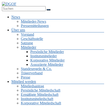
Zum
Inhalt
Deutsche Gesellschaft für Online-Forschung e.V.
springen
DGOF
Menü
News
Mitglieder-News
Pressemitteilungen
Über uns
Vorstand
Geschäftsstelle
Satzung
Mitglieder
Persönliche Mitglieder
Institutsmitglieder
Korporative Mitglieder
Assoziierte Mitglieder
Standesregeln & Co.
Trägerverband
Presse
Mitglied werden
Mitgliedsantrag
Persönliche Mitgliedschaft
Ermäßigte Mitgliedschaft
Institutsmitgliedschaft
Korporative Mitgliedschaft