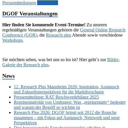
Pressemitteilungen
Weiterlesen
DGOF Veranstaltungen
Hier finden Sie kommende Event-Termine!
Zu unseren
regelmäßigen Veranstaltungen gehören die
General Online Research
Conference (GOR)
, die
Research plus
Abende sowie verschiedene
Workshops
.
Sie möchten sehen, was bei uns so los ist? Hier geht´s zur
Bilder-
Galerie der Research plus
.
News
12. Research Plus Mannheim 2026: Inspiration, Austausch
und Zukunftsperspektiven für die Marktforschung
Pressemitteilung: RAT Beschwerdebilanz 2025
Repräsentativität von Umfragen: Was „repräsentativ“ bedeutet
und warum der Begriff so wichtig ist
Research Plus 2026: DGOF bringt seit 2012 die Branche
zusammen – mit Fokus auf Austausch, Netzwerk und neue
Perspektiven
Drei herausragende Forschungsprojekte erhalten in