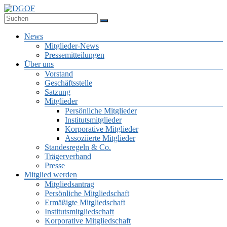
Zum
Inhalt
Deutsche Gesellschaft für Online-Forschung e.V.
springen
DGOF
Menü
News
Mitglieder-News
Pressemitteilungen
Über uns
Vorstand
Geschäftsstelle
Satzung
Mitglieder
Persönliche Mitglieder
Institutsmitglieder
Korporative Mitglieder
Assoziierte Mitglieder
Standesregeln & Co.
Trägerverband
Presse
Mitglied werden
Mitgliedsantrag
Persönliche Mitgliedschaft
Ermäßigte Mitgliedschaft
Institutsmitgliedschaft
Korporative Mitgliedschaft