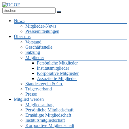
Zum
Inhalt
Deutsche Gesellschaft für Online-Forschung e.V.
springen
DGOF
Menü
News
Mitglieder-News
Pressemitteilungen
Über uns
Vorstand
Geschäftsstelle
Satzung
Mitglieder
Persönliche Mitglieder
Institutsmitglieder
Korporative Mitglieder
Assoziierte Mitglieder
Standesregeln & Co.
Trägerverband
Presse
Mitglied werden
Mitgliedsantrag
Persönliche Mitgliedschaft
Ermäßigte Mitgliedschaft
Institutsmitgliedschaft
Korporative Mitgliedschaft