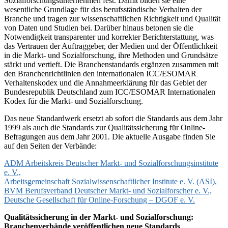
Sozialforschungsunternehmen fest. Damit bilden sie eine
wesentliche Grundlage für das berufsständische Verhalten der
Branche und tragen zur wissenschaftlichen Richtigkeit und Qualität
von Daten und Studien bei. Darüber hinaus betonen sie die
Notwendigkeit transparenter und korrekter Berichterstattung, was
das Vertrauen der Auftraggeber, der Medien und der Öffentlichkeit
in die Markt- und Sozialforschung, ihre Methoden und Grundsätze
stärkt und vertieft. Die Branchenstandards ergänzen zusammen mit
den Branchenrichtlinien den internationalen ICC/ESOMAR
Verhaltenskodex und die Annahmeerklärung für das Gebiet der
Bundesrepublik Deutschland zum ICC/ESOMAR Internationalen
Kodex für die Markt- und Sozialforschung.
Das neue Standardwerk ersetzt ab sofort die Standards aus dem Jahr
1999 als auch die Standards zur Qualitätssicherung für Online-
Befragungen aus dem Jahr 2001. Die aktuelle Ausgabe finden Sie
auf den Seiten der Verbände:
ADM Arbeitskreis Deutscher Markt- und Sozialforschungsinstitute
e. V.,
Arbeitsgemeinschaft Sozialwissenschaftlicher Institute e. V. (ASI),
BVM Berufsverband Deutscher Markt- und Sozialforscher e. V.,
Deutsche Gesellschaft für Online-Forschung – DGOF e. V.
Qualitätssicherung in der Markt- und Sozialforschung:
Branchenverbände veröffentlichen neue Standards