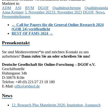
Markiert in:
ADM
ASI
BVM
DGOF
Qualitätssicherung
Qualitätsstanda
Anna Kemper
3. November 2023
3. November 2023
DGOF
,
News
,
Pressemitteilungen
←
Call for Papers für die General Online Research 2024
(GOR 24) veröffentlicht
BEST OF FAMS 2024
→
Pressekontakt
Sie sind Medienvertreter*in und möchten Kontakt zu uns
aufnehmen?
Dann rufen Sie an oder schreiben Sie uns!
Deutsche Gesellschaft für Online-Forschung – DGOF e.V.
Geschäftsstelle
Huhnsgasse 34b
D-50676 Köln
Telefon: +49 (0) 221/27 23 18 180
E-Mail:
office(at)dgof.de
News
12. Research Plus Mannheim 2026: Inspiration, Austausch