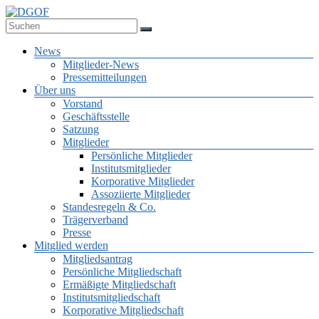
Zum
Inhalt
Deutsche Gesellschaft für Online-Forschung e.V.
springen
DGOF
Menü
News
Mitglieder-News
Pressemitteilungen
Über uns
Vorstand
Geschäftsstelle
Satzung
Mitglieder
Persönliche Mitglieder
Institutsmitglieder
Korporative Mitglieder
Assoziierte Mitglieder
Standesregeln & Co.
Trägerverband
Presse
Mitglied werden
Mitgliedsantrag
Persönliche Mitgliedschaft
Ermäßigte Mitgliedschaft
Institutsmitgliedschaft
Korporative Mitgliedschaft