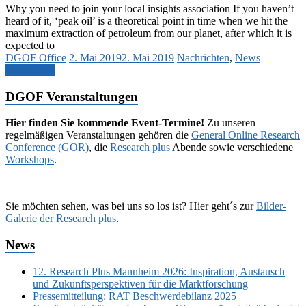
Why you need to join your local insights association If you haven’t
heard of it, ‘peak oil’ is a theoretical point in time when we hit the
maximum extraction of petroleum from our planet, after which it is
expected to
DGOF Office
2. Mai 2019
2. Mai 2019
Nachrichten
,
News
Weiterlesen
DGOF Veranstaltungen
Hier finden Sie kommende Event-Termine!
Zu unseren
regelmäßigen Veranstaltungen gehören die
General Online Research
Conference (GOR)
, die
Research plus
Abende sowie verschiedene
Workshops
.
Sie möchten sehen, was bei uns so los ist? Hier geht´s zur
Bilder-
Galerie der Research plus
.
News
12. Research Plus Mannheim 2026: Inspiration, Austausch
und Zukunftsperspektiven für die Marktforschung
Pressemitteilung: RAT Beschwerdebilanz 2025