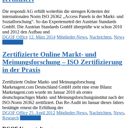
Die respondi AG erfüllt weiterhin die strengen Kriterien der
internationalen Norm ISO 26362 „Access Panels in der Markt- und
Sozialforschung“. So das Expertenurteil der Austrian Standards
GmbH. Die Austrian Standards GmbH überprüfte wie schon 2010
und 2012 den Aufbau und
DGOF Office
12. März 2014
Mitglieder-News
,
Nachrichten
,
News
Weiterlesen
Zertifizierte Online Markt- und
Meinungsforschung – ISO Zertifizierung
in der Praxis
Zertifizierte Online Markt- und Meinungsforschung
Marketagent.com Deutschland GmbH zieht eine erste Bilanz
Marketagent.com wurde im Januar 2010 als erstes
deutschsprachiges Markt- und Meinungsforschungsinstitut nach der
ISO-Norm 26362 zertifiziert. Das Re-Audit im Januar dieses Jahres
bestätigte erneut die Erfüllung der
DGOF Office
25. April 2012
Mitglieder-News
,
Nachrichten
,
News
,
Research
Weiterlesen