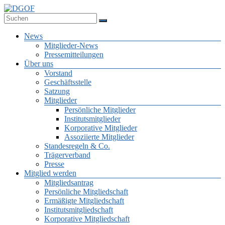
Zum
Inhalt
Deutsche Gesellschaft für Online-Forschung e.V.
springen
DGOF
Menü
News
Mitglieder-News
Pressemitteilungen
Über uns
Vorstand
Geschäftsstelle
Satzung
Mitglieder
Persönliche Mitglieder
Institutsmitglieder
Korporative Mitglieder
Assoziierte Mitglieder
Standesregeln & Co.
Trägerverband
Presse
Mitglied werden
Mitgliedsantrag
Persönliche Mitgliedschaft
Ermäßigte Mitgliedschaft
Institutsmitgliedschaft
Korporative Mitgliedschaft