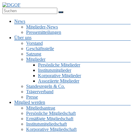
Zum
Inhalt
Deutsche Gesellschaft für Online-Forschung e.V.
springen
DGOF
Menü
News
Mitglieder-News
Pressemitteilungen
Über uns
Vorstand
Geschäftsstelle
Satzung
Mitglieder
Persönliche Mitglieder
Institutsmitglieder
Korporative Mitglieder
Assoziierte Mitglieder
Standesregeln & Co.
Trägerverband
Presse
Mitglied werden
Mitgliedsantrag
Persönliche Mitgliedschaft
Ermäßigte Mitgliedschaft
Institutsmitgliedschaft
Korporative Mitgliedschaft