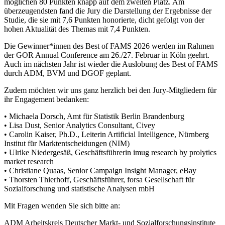
möglichen 80 Punkten knapp auf dem zweiten Platz. Am
überzeugendsten fand die Jury die Darstellung der Ergebnisse der
Studie, die sie mit 7,6 Punkten honorierte, dicht gefolgt von der
hohen Aktualität des Themas mit 7,4 Punkten.
Die Gewinner*innen des Best of FAMS 2026 werden im Rahmen
der GOR Annual Conference am 26./27. Februar in Köln geehrt.
Auch im nächsten Jahr ist wieder die Auslobung des Best of FAMS
durch ADM, BVM und DGOF geplant.
Zudem möchten wir uns ganz herzlich bei den Jury-Mitgliedern für
ihr Engagement bedanken:
• Michaela Dorsch, Amt für Statistik Berlin Brandenburg
• Lisa Dust, Senior Analytics Consultant, Civey
• Carolin Kaiser, Ph.D., Leiterin Artificial Intelligence, Nürnberg
Institut für Marktentscheidungen (NIM)
• Ulrike Niedergesäß, Geschäftsführerin imug research by prolytics
market research
• Christiane Quaas, Senior Campaign Insight Manager, eBay
• Thorsten Thierhoff, Geschäftsführer, forsa Gesellschaft für
Sozialforschung und statistische Analysen mbH
Mit Fragen wenden Sie sich bitte an:
ADM Arbeitskreis Deutscher Markt- und Sozialforschungsinstitute