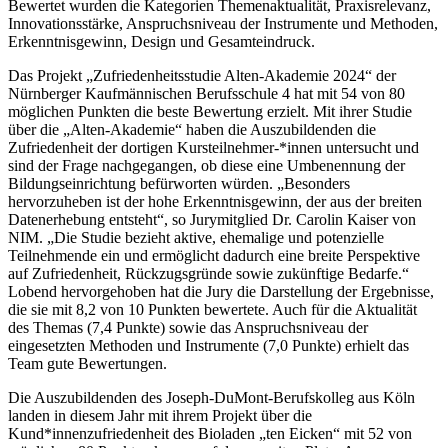
Bewertet wurden die Kategorien Themenaktualität, Praxisrelevanz,
Innovationsstärke, Anspruchsniveau der Instrumente und Methoden,
Erkenntnisgewinn, Design und Gesamteindruck.
Das Projekt „Zufriedenheitsstudie Alten-Akademie 2024“ der
Nürnberger Kaufmännischen Berufsschule 4 hat mit 54 von 80
möglichen Punkten die beste Bewertung erzielt. Mit ihrer Studie
über die „Alten-Akademie“ haben die Auszubildenden die
Zufriedenheit der dortigen Kursteilnehmer-*innen untersucht und
sind der Frage nachgegangen, ob diese eine Umbenennung der
Bildungseinrichtung befürworten würden. „Besonders
hervorzuheben ist der hohe Erkenntnisgewinn, der aus der breiten
Datenerhebung entsteht“, so Jurymitglied Dr. Carolin Kaiser von
NIM. „Die Studie bezieht aktive, ehemalige und potenzielle
Teilnehmende ein und ermöglicht dadurch eine breite Perspektive
auf Zufriedenheit, Rückzugsgründe sowie zukünftige Bedarfe.“
Lobend hervorgehoben hat die Jury die Darstellung der Ergebnisse,
die sie mit 8,2 von 10 Punkten bewertete. Auch für die Aktualität
des Themas (7,4 Punkte) sowie das Anspruchsniveau der
eingesetzten Methoden und Instrumente (7,0 Punkte) erhielt das
Team gute Bewertungen.
Die Auszubildenden des Joseph-DuMont-Berufskolleg aus Köln
landen in diesem Jahr mit ihrem Projekt über die
Kund*innenzufriedenheit des Bioladen „ten Eicken“ mit 52 von