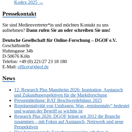
Kodex 2025
→
Pressekontakt
Sie sind Medienvertreter*in und möchten Kontakt zu uns
aufnehmen?
Dann rufen Sie an oder schreiben Sie uns!
Deutsche Gesellschaft für Online-Forschung – DGOF e.V.
Geschäftsstelle
Huhnsgasse 34b
D-50676 Köln
Telefon: +49 (0) 221/27 23 18 180
E-Mail:
office(at)dgof.de
News
12. Research Plus Mannheim 2026: Inspiration, Austausch
und Zukunftsperspektiven für die Marktforschung
Pressemitteilung: RAT Beschwerdebilanz 2025
Repräsentativität von Umfragen: Was „repräsentativ“ bedeutet
und warum der Begriff so wichtig ist
Research Plus 2026: DGOF bringt seit 2012 die Branche
zusammen – mit Fokus auf Austausch, Netzwerk und neue
Perspektiven