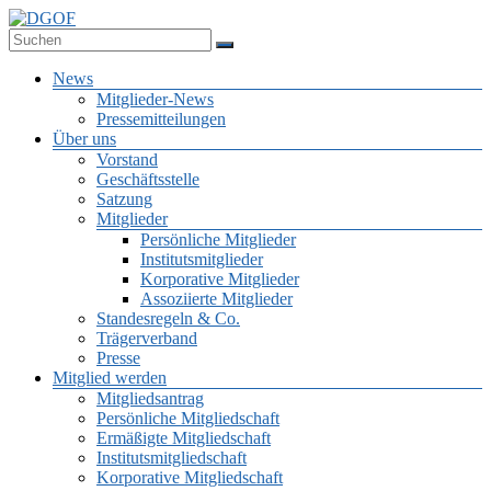
Zum
Inhalt
Deutsche Gesellschaft für Online-Forschung e.V.
springen
DGOF
Menü
News
Mitglieder-News
Pressemitteilungen
Über uns
Vorstand
Geschäftsstelle
Satzung
Mitglieder
Persönliche Mitglieder
Institutsmitglieder
Korporative Mitglieder
Assoziierte Mitglieder
Standesregeln & Co.
Trägerverband
Presse
Mitglied werden
Mitgliedsantrag
Persönliche Mitgliedschaft
Ermäßigte Mitgliedschaft
Institutsmitgliedschaft
Korporative Mitgliedschaft