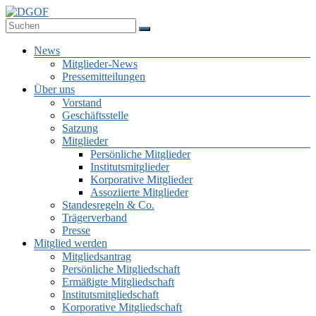
Zum
Inhalt
Deutsche Gesellschaft für Online-Forschung e.V.
springen
DGOF
Menü
News
Mitglieder-News
Pressemitteilungen
Über uns
Vorstand
Geschäftsstelle
Satzung
Mitglieder
Persönliche Mitglieder
Institutsmitglieder
Korporative Mitglieder
Assoziierte Mitglieder
Standesregeln & Co.
Trägerverband
Presse
Mitglied werden
Mitgliedsantrag
Persönliche Mitgliedschaft
Ermäßigte Mitgliedschaft
Institutsmitgliedschaft
Korporative Mitgliedschaft