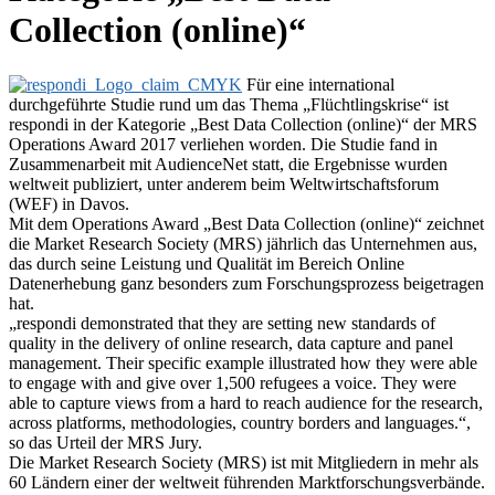
Collection (online)“
Für eine international
durchgeführte Studie rund um das Thema „Flüchtlingskrise“ ist
respondi in der Kategorie „Best Data Collection (online)“ der MRS
Operations Award 2017 verliehen worden. Die Studie fand in
Zusammenarbeit mit AudienceNet statt, die Ergebnisse wurden
weltweit publiziert, unter anderem beim Weltwirtschaftsforum
(WEF) in Davos.
Mit dem Operations Award „Best Data Collection (online)“ zeichnet
die Market Research Society (MRS) jährlich das Unternehmen aus,
das durch seine Leistung und Qualität im Bereich Online
Datenerhebung ganz besonders zum Forschungsprozess beigetragen
hat.
„respondi demonstrated that they are setting new standards of
quality in the delivery of online research, data capture and panel
management. Their specific example illustrated how they were able
to engage with and give over 1,500 refugees a voice. They were
able to capture views from a hard to reach audience for the research,
across platforms, methodologies, country borders and languages.“,
so das Urteil der MRS Jury.
Die Market Research Society (MRS) ist mit Mitgliedern in mehr als
60 Ländern einer der weltweit führenden Marktforschungsverbände.