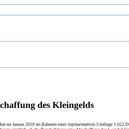
chaffung des Kleingelds
hat im Januar 2018 im Rahmen einer repräsentativen Umfrage 1.022 Deu