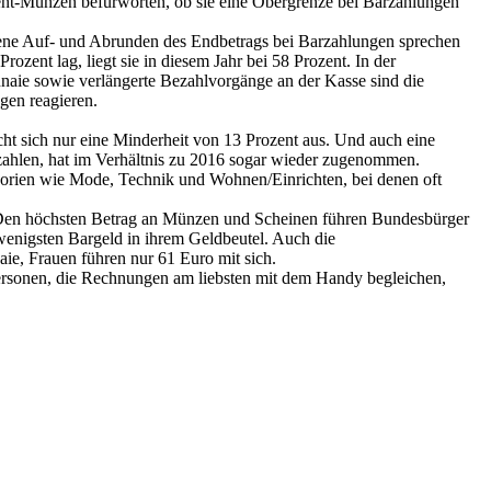
ent-Münzen befürworten, ob sie eine Obergrenze bei Barzahlungen
dene Auf- und Abrunden des Endbetrags bei Barzahlungen sprechen
zent lag, liegt sie in diesem Jahr bei 58 Prozent. In der
naie sowie verlängerte Bezahlvorgänge an der Kasse sind die
gen reagieren.
ht sich nur eine Minderheit von 13 Prozent aus. Und auch eine
 zahlen, hat im Verhältnis zu 2016 sogar wieder zugenommen.
gorien wie Mode, Technik und Wohnen/Einrichten, bei denen oft
. Den höchsten Betrag an Münzen und Scheinen führen Bundesbürger
 wenigsten Bargeld in ihrem Geldbeutel. Auch die
ie, Frauen führen nur 61 Euro mit sich.
Personen, die Rechnungen am liebsten mit dem Handy begleichen,