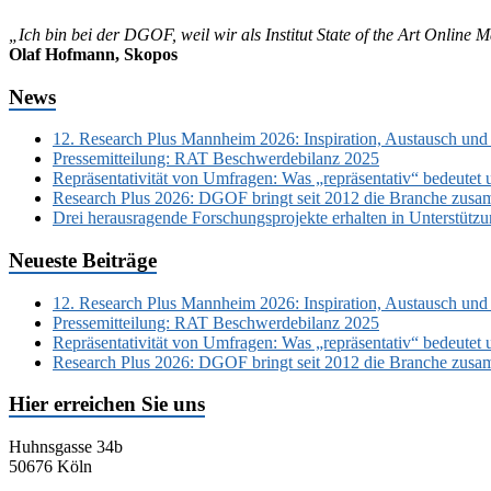
„Ich bin bei der DGOF, weil wir als Institut State of the Art Online
Olaf Hofmann, Skopos
News
12. Research Plus Mannheim 2026: Inspiration, Austausch und
Pressemitteilung: RAT Beschwerdebilanz 2025
Repräsentativität von Umfragen: Was „repräsentativ“ bedeutet 
Research Plus 2026: DGOF bringt seit 2012 die Branche zusa
Drei herausragende Forschungsprojekte erhalten in Unterstüt
Neueste Beiträge
12. Research Plus Mannheim 2026: Inspiration, Austausch und
Pressemitteilung: RAT Beschwerdebilanz 2025
Repräsentativität von Umfragen: Was „repräsentativ“ bedeutet 
Research Plus 2026: DGOF bringt seit 2012 die Branche zusa
Hier erreichen Sie uns
Huhnsgasse 34b
50676 Köln