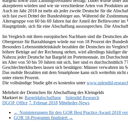
Bargeld sowie zum Zahlungsverhalten befragt. Dabei wurde unter an
akzeptieren würden und wie sie verschiedene Arten von Produkten am
Auch im Jahr 2018 ist mehr als jeder zweite Deutsche für die Absc
sich fast zwei Drittel der Bundesbürger aus. Während die Zustimmung 
Altersgruppe von 60 bis 69 Jahren hat der Anteil der Befürworter i
Hauptgründe, sich für eine Abschaffung auszusprechen. Die Abschaff
Im Vergleich mit ihren europäischen Nachbarn sind die Deutschen abs
Obergrenze für Barzahlungen würde nur von 18 Prozent der Bundesbür
Besonders Lebensmitteleinkäufe bezahlen die Deutschen im Vergleich
höhere Beträge auf der Rechnung stehen, wird allerdings häufiger die
Nahezu jeder Deutsche hat Bargeld im Portemonnaie, im Durchschnit
im Alter von 50 bis 59 Jahren mit sich, hier sind es durchschnittlic
Geschlechterklischees lassen sich bestätigen: Männer verwahren im S
Das mobile Bezahlen mit dem Smartphone kann sich weiterhin nicht d
unter einem Prozent.
Die vollständige Studie gibt es kostenlos unter
www.splendid-research
Mehrheit der Deutschen für Abschaffung des Kleingelds
Markiert in:
Bargeldabschaffung
Splendid Research
DGOF Office
7. Februar 2018
Mitglieder-News
←
Nominierungen für den GOR Best Practice Award 2018 verö
GOR 18-Programm finalisiert
→