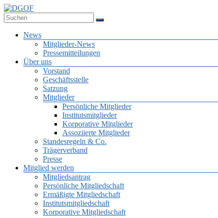
Zum
Inhalt
Deutsche Gesellschaft für Online-Forschung e.V.
springen
DGOF
Menü
News
Mitglieder-News
Pressemitteilungen
Über uns
Vorstand
Geschäftsstelle
Satzung
Mitglieder
Persönliche Mitglieder
Institutsmitglieder
Korporative Mitglieder
Assoziierte Mitglieder
Standesregeln & Co.
Trägerverband
Presse
Mitglied werden
Mitgliedsantrag
Persönliche Mitgliedschaft
Ermäßigte Mitgliedschaft
Institutsmitgliedschaft
Korporative Mitgliedschaft