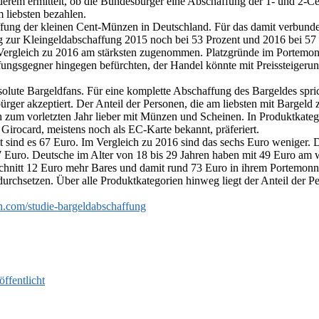
derem ermittelt, ob die Bundesbürger eine Abschaffung der 1- und 2-C
 liebsten bezahlen.
haffung der kleinen Cent-Münzen in Deutschland. Für das damit verbun
zur Kleingeldabschaffung 2015 noch bei 53 Prozent und 2016 bei 57 Pro
m Vergleich zu 2016 am stärksten zugenommen. Platzgründe im Portemon
ungsgegner hingegen befürchten, der Handel könnte mit Preissteigerun
olute Bargeldfans. Für eine komplette Abschaffung des Bargeldes spric
ger akzeptiert. Der Anteil der Personen, die am liebsten mit Bargeld
 zum vorletzten Jahr lieber mit Münzen und Scheinen. In Produktkate
 Girocard, meistens noch als EC-Karte bekannt, präferiert.
t sind es 67 Euro. Im Vergleich zu 2016 sind das sechs Euro weniger
h 77 Euro. Deutsche im Alter von 18 bis 29 Jahren haben mit 49 Euro am
chnitt 12 Euro mehr Bares und damit rund 73 Euro in ihrem Portemonna
urchsetzen. Über alle Produktkategorien hinweg liegt der Anteil der 
.com/studie-bargeldabschaffung
ffentlicht