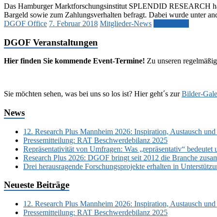
Das Hamburger Marktforschungsinstitut SPLENDID RESEARCH hat im 
Bargeld sowie zum Zahlungsverhalten befragt. Dabei wurde unter and
DGOF Office
7. Februar 2018
Mitglieder-News
Weiterlesen
DGOF Veranstaltungen
Hier finden Sie kommende Event-Termine!
Zu unseren regelmäßig
Sie möchten sehen, was bei uns so los ist? Hier geht´s zur
Bilder-Gale
News
12. Research Plus Mannheim 2026: Inspiration, Austausch und
Pressemitteilung: RAT Beschwerdebilanz 2025
Repräsentativität von Umfragen: Was „repräsentativ“ bedeutet 
Research Plus 2026: DGOF bringt seit 2012 die Branche zusa
Drei herausragende Forschungsprojekte erhalten in Unterstüt
Neueste Beiträge
12. Research Plus Mannheim 2026: Inspiration, Austausch und
Pressemitteilung: RAT Beschwerdebilanz 2025