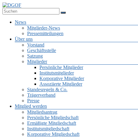
Zum
Inhalt
Deutsche Gesellschaft für Online-Forschung e.V.
springen
DGOF
Menü
News
Mitglieder-News
Pressemitteilungen
Über uns
Vorstand
Geschäftsstelle
Satzung
Mitglieder
Persönliche Mitglieder
Institutsmitglieder
Korporative Mitglieder
Assoziierte Mitglieder
Standesregeln & Co.
Trägerverband
Presse
Mitglied werden
Mitgliedsantrag
Persönliche Mitgliedschaft
Ermäßigte Mitgliedschaft
Institutsmitgliedschaft
Korporative Mitgliedschaft