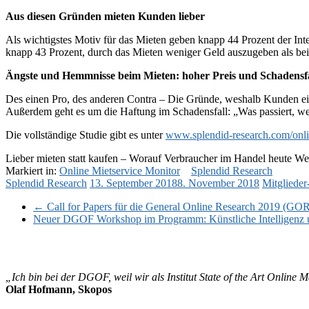
Aus diesen Gründen mieten Kunden lieber
Als wichtigstes Motiv für das Mieten geben knapp 44 Prozent der Inter
knapp 43 Prozent, durch das Mieten weniger Geld auszugeben als be
Ängste und Hemmnisse beim Mieten: hoher Preis und Schadensfa
Des einen Pro, des anderen Contra – Die Gründe, weshalb Kunden einen
Außerdem geht es um die Haftung im Schadensfall: „Was passiert, wen
Die vollständige Studie gibt es unter
www.splendid-research.com/onli
Lieber mieten statt kaufen – Worauf Verbraucher im Handel heute We
Markiert in:
Online Mietservice Monitor
Splendid Research
Splendid Research
13. September 2018
8. November 2018
Mitgliede
←
Call for Papers für die General Online Research 2019 (GOR 
Neuer DGOF Workshop im Programm: Künstliche Intelligenz
„Ich bin bei der DGOF, weil wir als Institut State of the Art Online
Olaf Hofmann, Skopos