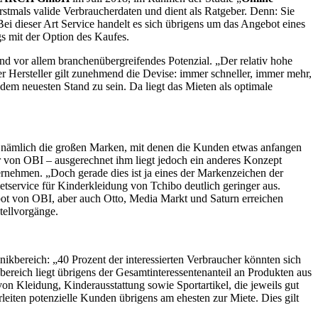
rstmals valide Verbraucherdaten und dient als Ratgeber. Denn: Sie
ei dieser Art Service handelt es sich übrigens um das Angebot eines
s mit der Option des Kaufes.
d vor allem branchenübergreifendes Potenzial. „Der relativ hohe
r Hersteller gilt zunehmend die Devise: immer schneller, immer mehr,
dem neuesten Stand zu sein. Da liegt das Mieten als optimale
ind nämlich die großen Marken, mit denen die Kunden etwas anfangen
r von OBI – ausgerechnet ihm liegt jedoch ein anderes Konzept
ernehmen. „Doch gerade dies ist ja eines der Markenzeichen der
tservice für Kinderkleidung von Tchibo deutlich geringer aus.
bot von OBI, aber auch Otto, Media Markt und Saturn erreichen
tellvorgänge.
nikbereich: „40 Prozent der interessierten Verbraucher könnten sich
ereich liegt übrigens der Gesamtinteressentenanteil an Produkten aus
on Kleidung, Kinderausstattung sowie Sportartikel, die jeweils gut
leiten potenzielle Kunden übrigens am ehesten zur Miete. Dies gilt