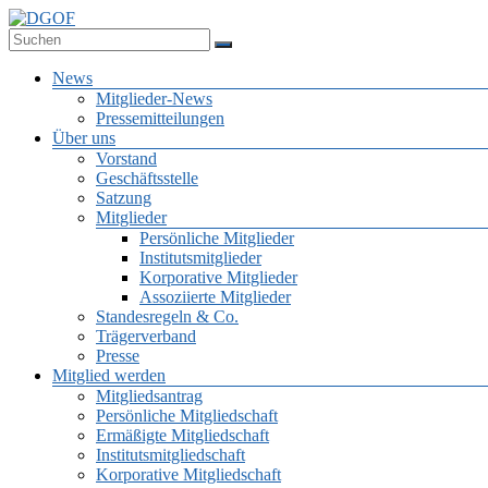
Zum
Inhalt
Deutsche Gesellschaft für Online-Forschung e.V.
springen
DGOF
Menü
News
Mitglieder-News
Pressemitteilungen
Über uns
Vorstand
Geschäftsstelle
Satzung
Mitglieder
Persönliche Mitglieder
Institutsmitglieder
Korporative Mitglieder
Assoziierte Mitglieder
Standesregeln & Co.
Trägerverband
Presse
Mitglied werden
Mitgliedsantrag
Persönliche Mitgliedschaft
Ermäßigte Mitgliedschaft
Institutsmitgliedschaft
Korporative Mitgliedschaft