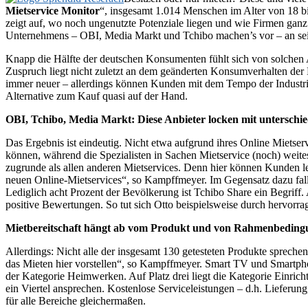
Mietservice Monitor
“, insgesamt 1.014 Menschen im Alter von 18 bi
zeigt auf, wo noch ungenutzte Potenziale liegen und wie Firmen ganz
Unternehmens – OBI, Media Markt und Tchibo machen’s vor – an seine
Knapp die Hälfte der deutschen Konsumenten fühlt sich von solchen 
Zuspruch liegt nicht zuletzt an dem geänderten Konsumverhalten der 
immer neuer – allerdings können Kunden mit dem Tempo der Industrie 
Alternative zum Kauf quasi auf der Hand.
OBI, Tchibo, Media Markt: Diese Anbieter locken mit unterschi
Das Ergebnis ist eindeutig. Nicht etwa aufgrund ihres Online Mietse
können, während die Spezialisten in Sachen Mietservice (noch) weite
zugrunde als allen anderen Mietservices. Denn hier können Kunden le
neuen Online-Mietservices“, so Kampffmeyer. Im Gegensatz dazu falle
Lediglich acht Prozent der Bevölkerung ist Tchibo Share ein Begriff
positive Bewertungen. So tut sich Otto beispielsweise durch hervorra
Mietbereitschaft hängt ab vom Produkt und von Rahmenbedin
Allerdings: Nicht alle der insgesamt 130 getesteten Produkte sprechen
das Mieten hier vorstellen“, so Kampffmeyer. Smart TV und Smartphon
der Kategorie Heimwerken. Auf Platz drei liegt die Kategorie Einrich
ein Viertel ansprechen. Kostenlose Serviceleistungen – d.h. Lieferun
für alle Bereiche gleichermaßen.