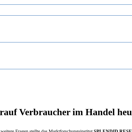
orauf Verbraucher im Handel heu
weitere Fragen stellte das Marktforschungsinstitut
SPLENDID RES