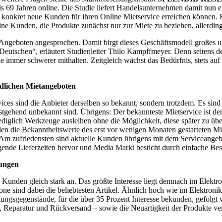
s 69 Jahren online. Die Studie liefert Handelsunternehmen damit nun e
 konkret neue Kunden für ihren Online Mietservice erreichen können. B
 Kunden, die Produkte zunächst nur zur Miete zu beziehen, allerding
Angeboten angesprochen. Damit birgt dieses Geschäftsmodell großes un
Deutschen“, erläutert Studienleiter Thilo Kampffmeyer. Denn seitens de
immer schwerer mithalten. Zeitgleich wächst das Bedürfnis, stets auf 
edlichen Mietangeboten
rvices sind die Anbieter derselben so bekannt, sondern trotzdem. Es s
stgehend unbekannt sind. Übrigens: Der bekannteste Mietservice ist de
diglich Werkzeuge ausleihen ohne die Möglichkeit, diese später zu üb
n die Bekanntheitswerte des erst vor wenigen Monaten gestarteten Mie
. Am zufriedensten sind aktuelle Kunden übrigens mit dem Serviceange
gende Lieferzeiten hervor und Media Markt besticht durch einfache Bes
gungen
 Kunden gleich stark an. Das größte Interesse liegt demnach im Elektro
e sind dabei die beliebtesten Artikel. Ähnlich hoch wie im Elektronikb
tungsgegenstände, für die über 35 Prozent Interesse bekunden, gefolgt v
g, Reparatur und Rückversand – sowie die Neuartigkeit der Produkte ver