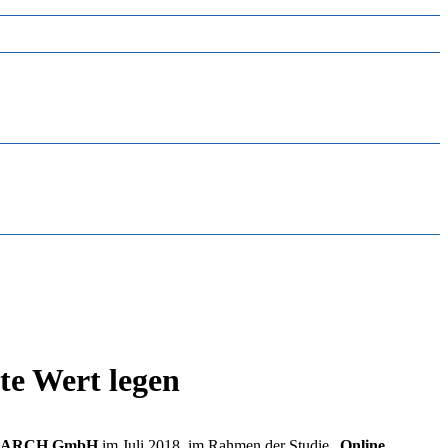
te Wert legen
EARCH GmbH
im Juli 2018, im Rahmen der Studie „
Online