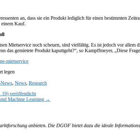
essenten an, dass sie ein Produkt lediglich für einen bestimmten Zeitra
i einem Kauf.
ll
 Mietservice noch scheuen, sind vielfältig. Es ist jedoch vor allem d
n das gemietete Produkt kaputtgeht?“, so Kampffmeyer, „Diese Frage tr
ne-mietservice
rt legen
r-News
,
News
,
Research
19) veröffentlicht
 und Machine Learning
→
 Marktforschung anbieten. Die DGOF bietet dazu die ideale Information