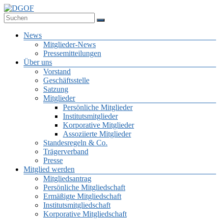
Zum
Inhalt
Deutsche Gesellschaft für Online-Forschung e.V.
springen
DGOF
Menü
News
Mitglieder-News
Pressemitteilungen
Über uns
Vorstand
Geschäftsstelle
Satzung
Mitglieder
Persönliche Mitglieder
Institutsmitglieder
Korporative Mitglieder
Assoziierte Mitglieder
Standesregeln & Co.
Trägerverband
Presse
Mitglied werden
Mitgliedsantrag
Persönliche Mitgliedschaft
Ermäßigte Mitgliedschaft
Institutsmitgliedschaft
Korporative Mitgliedschaft