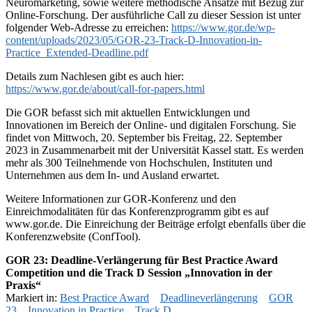
Neuromarketing, sowie weitere methodische Ansätze mit Bezug zur
Online-Forschung. Der ausführliche Call zu dieser Session ist unter
folgender Web-Adresse zu erreichen:
https://www.gor.de/wp-
content/uploads/2023/05/GOR-23-Track-D-Innovation-in-
Practice_Extended-Deadline.pdf
Details zum Nachlesen gibt es auch hier:
https://www.gor.de/about/call-for-papers.html
Die GOR befasst sich mit aktuellen Entwicklungen und
Innovationen im Bereich der Online- und digitalen Forschung. Sie
findet von Mittwoch, 20. September bis Freitag, 22. September
2023 in Zusammenarbeit mit der Universität Kassel statt. Es werden
mehr als 300 Teilnehmende von Hochschulen, Instituten und
Unternehmen aus dem In- und Ausland erwartet.
Weitere Informationen zur GOR-Konferenz und den
Einreichmodalitäten für das Konferenzprogramm gibt es auf
www.gor.de. Die Einreichung der Beiträge erfolgt ebenfalls über die
Konferenzwebsite (ConfTool).
GOR 23: Deadline-Verlängerung für Best Practice Award
Competition und die Track D Session „Innovation in der
Praxis“
Markiert in:
Best Practice Award
Deadlineverlängerung
GOR
23
Innovation in Practice
Track D