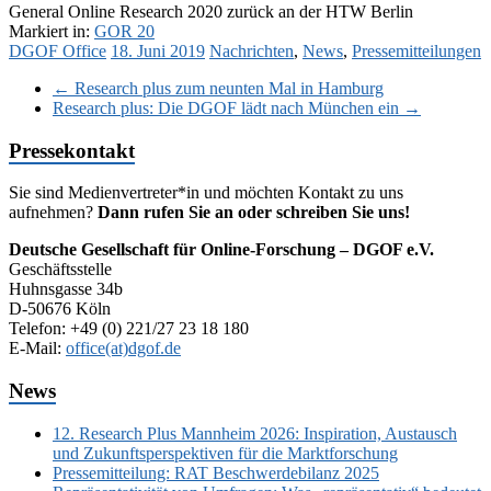
General Online Research 2020 zurück an der HTW Berlin
Markiert in:
GOR 20
DGOF Office
18. Juni 2019
Nachrichten
,
News
,
Pressemitteilungen
←
Research plus zum neunten Mal in Hamburg
Research plus: Die DGOF lädt nach München ein
→
Pressekontakt
Sie sind Medienvertreter*in und möchten Kontakt zu uns
aufnehmen?
Dann rufen Sie an oder schreiben Sie uns!
Deutsche Gesellschaft für Online-Forschung – DGOF e.V.
Geschäftsstelle
Huhnsgasse 34b
D-50676 Köln
Telefon: +49 (0) 221/27 23 18 180
E-Mail:
office(at)dgof.de
News
12. Research Plus Mannheim 2026: Inspiration, Austausch
und Zukunftsperspektiven für die Marktforschung
Pressemitteilung: RAT Beschwerdebilanz 2025