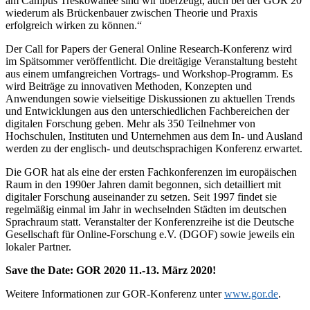
am Campus Treskowallee sind wir überzeugt, auch bei der GOR 20
wiederum als Brückenbauer zwischen Theorie und Praxis
erfolgreich wirken zu können.“
Der Call for Papers der General Online Research-Konferenz wird
im Spätsommer veröffentlicht. Die dreitägige Veranstaltung besteht
aus einem umfangreichen Vortrags- und Workshop-Programm. Es
wird Beiträge zu innovativen Methoden, Konzepten und
Anwendungen sowie vielseitige Diskussionen zu aktuellen Trends
und Entwicklungen aus den unterschiedlichen Fachbereichen der
digitalen Forschung geben. Mehr als 350 Teilnehmer von
Hochschulen, Instituten und Unternehmen aus dem In- und Ausland
werden zu der englisch- und deutschsprachigen Konferenz erwartet.
Die GOR hat als eine der ersten Fachkonferenzen im europäischen
Raum in den 1990er Jahren damit begonnen, sich detailliert mit
digitaler Forschung auseinander zu setzen. Seit 1997 findet sie
regelmäßig einmal im Jahr in wechselnden Städten im deutschen
Sprachraum statt. Veranstalter der Konferenzreihe ist die Deutsche
Gesellschaft für Online-Forschung e.V. (DGOF) sowie jeweils ein
lokaler Partner.
Save the Date: GOR 2020 11.-13.
März 2020!
Weitere Informationen zur GOR-Konferenz unter
www.gor.de
.