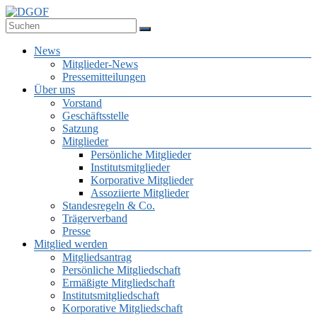
Zum
Inhalt
Deutsche Gesellschaft für Online-Forschung e.V.
springen
DGOF
Menü
News
Mitglieder-News
Pressemitteilungen
Über uns
Vorstand
Geschäftsstelle
Satzung
Mitglieder
Persönliche Mitglieder
Institutsmitglieder
Korporative Mitglieder
Assoziierte Mitglieder
Standesregeln & Co.
Trägerverband
Presse
Mitglied werden
Mitgliedsantrag
Persönliche Mitgliedschaft
Ermäßigte Mitgliedschaft
Institutsmitgliedschaft
Korporative Mitgliedschaft