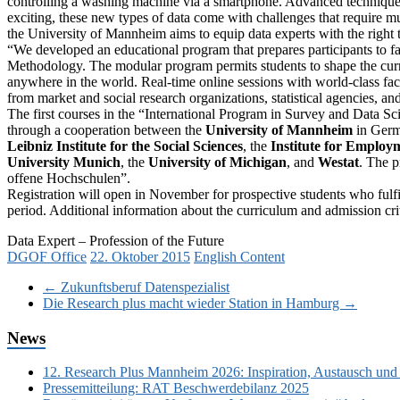
controlling a washing machine via a smartphone. Advanced techniques 
exciting, these new types of data come with challenges that require mul
the University of Mannheim aims to equip data experts with the right 
“We developed an educational program that prepares participants to fa
Methodology. The modular program permits students to shape the curri
anywhere in the world. Real-time online sessions with world-class fac
from market and social research organizations, statistical agencies, an
The first courses in the “International Program in Survey and Data Sci
through a cooperation between the
University of Mannheim
in Germ
Leibniz Institute for the Social Sciences
, the
Institute for Employ
University Munich
, the
University of Michigan
, and
Westat
. The p
offene Hochschulen”.
Registration will open in November for prospective students who fulfill
period. Additional information about the curriculum and admission cri
Data Expert – Profession of the Future
DGOF Office
22. Oktober 2015
English Content
←
Zukunftsberuf Datenspezialist
Die Research plus macht wieder Station in Hamburg
→
News
12. Research Plus Mannheim 2026: Inspiration, Austausch und
Pressemitteilung: RAT Beschwerdebilanz 2025