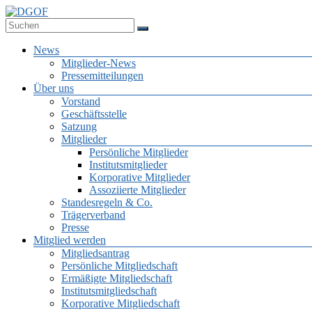
Zum
Inhalt
Deutsche Gesellschaft für Online-Forschung e.V.
springen
DGOF
Menü
News
Mitglieder-News
Pressemitteilungen
Über uns
Vorstand
Geschäftsstelle
Satzung
Mitglieder
Persönliche Mitglieder
Institutsmitglieder
Korporative Mitglieder
Assoziierte Mitglieder
Standesregeln & Co.
Trägerverband
Presse
Mitglied werden
Mitgliedsantrag
Persönliche Mitgliedschaft
Ermäßigte Mitgliedschaft
Institutsmitgliedschaft
Korporative Mitgliedschaft