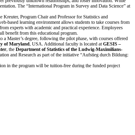
er previously unknown relationships, and foster innovation. While
presentation. The “International Program in Survey and Data Science” at
e Kreuter, Program Chair and Professor for Statistics and
web-based learning environment allows students to take courses from
rn from experts with academic and practical experience. Employees
all benefit from this educational program.
o a Master’s degree, following the pilot phase, with courses offered
ty of Maryland
, USA. Additional faculty is located at
GESIS –
ter
, the
Department of Statistics of the Ludwig-Maximilians-
ion and Research as part of the initiative “Aufstieg durch Bildung:
ion in the program will be tuition-free during the funded project