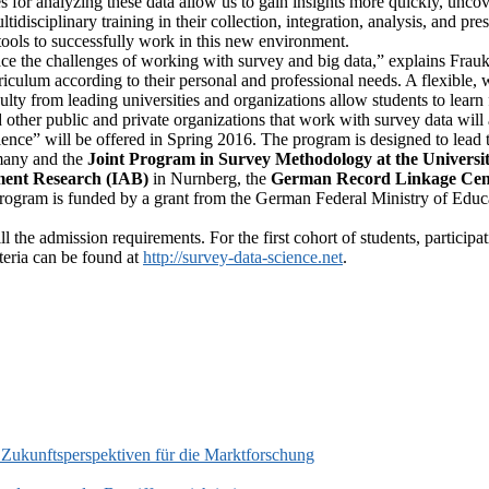
for analyzing these data allow us to gain insights more quickly, uncov
tidisciplinary training in their collection, integration, analysis, and 
tools to successfully work in this new environment.
ce the challenges of working with survey and big data,” explains Frauk
culum according to their personal and professional needs. A flexible, 
ulty from leading universities and organizations allow students to lea
d other public and private organizations that work with survey data will 
ence” will be offered in Spring 2016. The program is designed to lead t
any and the
Joint Program in Survey Methodology at the Universi
ment Research (IAB)
in Nurnberg, the
German Record Linkage Cen
rogram is funded by a grant from the German Federal Ministry of Educat
 the admission requirements. For the first cohort of students, participat
teria can be found at
http://survey-data-science.net
.
 Zukunftsperspektiven für die Marktforschung