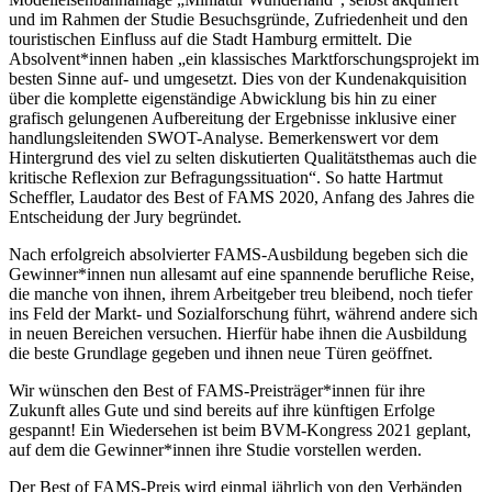
und im Rahmen der Studie Besuchsgründe, Zufriedenheit und den
touristischen Einfluss auf die Stadt Hamburg ermittelt. Die
Absolvent*innen haben „ein klassisches Marktforschungsprojekt im
besten Sinne auf- und umgesetzt. Dies von der Kundenakquisition
über die komplette eigenständige Abwicklung bis hin zu einer
grafisch gelungenen Aufbereitung der Ergebnisse inklusive einer
handlungsleitenden SWOT-Analyse. Bemerkenswert vor dem
Hintergrund des viel zu selten diskutierten Qualitätsthemas auch die
kritische Reflexion zur Befragungssituation“. So hatte Hartmut
Scheffler, Laudator des Best of FAMS 2020, Anfang des Jahres die
Entscheidung der Jury begründet.
Nach erfolgreich absolvierter FAMS-Ausbildung begeben sich die
Gewinner*innen nun allesamt auf eine spannende berufliche Reise,
die manche von ihnen, ihrem Arbeitgeber treu bleibend, noch tiefer
ins Feld der Markt- und Sozialforschung führt, während andere sich
in neuen Bereichen versuchen. Hierfür habe ihnen die Ausbildung
die beste Grundlage gegeben und ihnen neue Türen geöffnet.
Wir wünschen den Best of FAMS-Preisträger*innen für ihre
Zukunft alles Gute und sind bereits auf ihre künftigen Erfolge
gespannt! Ein Wiedersehen ist beim BVM-Kongress 2021 geplant,
auf dem die Gewinner*innen ihre Studie vorstellen werden.
Der Best of FAMS-Preis wird einmal jährlich von den Verbänden