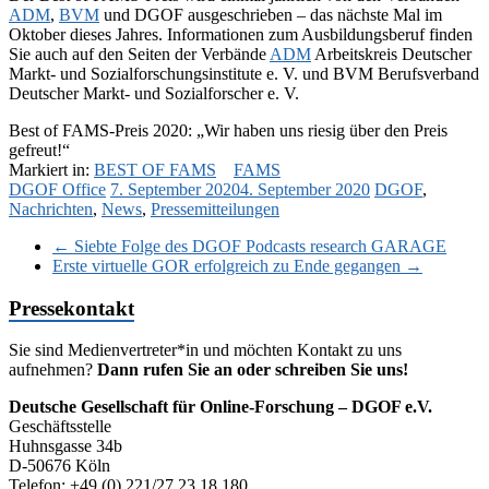
ADM
,
BVM
und DGOF ausgeschrieben – das nächste Mal im
Oktober dieses Jahres. Informationen zum Ausbildungsberuf finden
Sie auch auf den Seiten der Verbände
ADM
Arbeitskreis Deutscher
Markt- und Sozialforschungsinstitute e. V. und BVM Berufsverband
Deutscher Markt- und Sozialforscher e. V.
Best of FAMS-Preis 2020: „Wir haben uns riesig über den Preis
gefreut!“
Markiert in:
BEST OF FAMS
FAMS
DGOF Office
7. September 2020
4. September 2020
DGOF
,
Nachrichten
,
News
,
Pressemitteilungen
←
Siebte Folge des DGOF Podcasts research GARAGE
Erste virtuelle GOR erfolgreich zu Ende gegangen
→
Pressekontakt
Sie sind Medienvertreter*in und möchten Kontakt zu uns
aufnehmen?
Dann rufen Sie an oder schreiben Sie uns!
Deutsche Gesellschaft für Online-Forschung – DGOF e.V.
Geschäftsstelle
Huhnsgasse 34b
D-50676 Köln
Telefon: +49 (0) 221/27 23 18 180