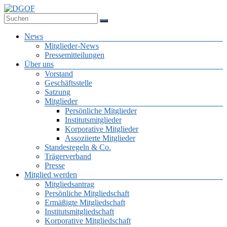
Zum
Inhalt
Deutsche Gesellschaft für Online-Forschung e.V.
springen
DGOF
Menü
News
Mitglieder-News
Pressemitteilungen
Über uns
Vorstand
Geschäftsstelle
Satzung
Mitglieder
Persönliche Mitglieder
Institutsmitglieder
Korporative Mitglieder
Assoziierte Mitglieder
Standesregeln & Co.
Trägerverband
Presse
Mitglied werden
Mitgliedsantrag
Persönliche Mitgliedschaft
Ermäßigte Mitgliedschaft
Institutsmitgliedschaft
Korporative Mitgliedschaft