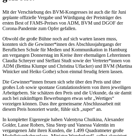
Mit der Verschiebung des BVM-Kongresses ist auch die für Juni
geplante offizielle Vergabe und Würdigung der Preisträger des
ersten Best of FAMS-Preises von ADM, BVM und DGOF der
Corona-Pandemie zum Opfer gefallen.
Obwohl die große Bühne noch auf sich warten lassen muss,
konnten sich die Gewinner*innen des Abschlussjahrgangs der
Beruflichen Schule für Medien und Kommunikation in Hamburg
am vergangen Donnerstag im Kreise ihrer ehemaligen Lehrerinnen
Claudia Schreyer und Steffani Studt sowie der Vertreter*innen von
ADM (Bettina Klumpe und Christina Uflacker) und BVM (Martina
Winicker und Heiko Gothe) schon einmal freudig feiern lassen.
Die Gewinner*innen freuen sich sehr über den Preis und über
großes Lob sowie spontane Gratulationsfeiern von ihren jeweiligen
Arbeitgebern. Sie schätzen den Preis und die Urkunde, da sie damit
auch bei zukünftigen Bewerbungen etwas sehr „Wertiges“
vorzeigen können. Dass ihre gemeinsame Abschlussarbeit mit
diesem Preis honoriert wurde, fühle sich „super“ an.
In kompletter Eigenregie haben Valentyna Chuikina, Alexander
Golder, Lasse Robers, Sina Steep und Vanessa Valentin im
vergangenen Jahr ihren Kunden, die 1.499 Quadratmeter große
Modelleisenbahnanlage „Miniatur Wunderland“, selbst akquiriert