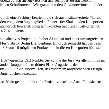
erzeugt hat die Jury letztlich das Team des Joseph-DuMont-
dlichen Schulformen“. Wir gratulieren den Gewinner*innen und der
h eine Fachjury beurteilt, die sich aus Institutsvertreter*innen,
den von jedem Jurymitglied auf einer 10er Skala in den Kategorien
teindruck bewertet. Insgesamt konnten mit diesen Kategorien 80
des Gesamtwerts.
ualitatives Projekt, mit hoher Aktualität und einer umfangreichen
 für Statistik Berlin Brandenburg. Eindruck gemacht hat das Team
it 8,8 von 10 möglichen Punkten die in diesen Kategorien höchste
?“ erreichte 59,3 Punkte. Sie konnte die Jury vor allem mit ihrem
del“ knapp auf dem dritten Platz. Angesichts der
ekts (8,5 Punkte) überzeugen, das zudem im ansprechenden Design
r Jugendlichen bezeugen.
Main geehrt und dort ihr Projekt vorstellen. Auch fürs nächste