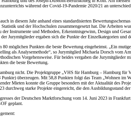
Hamburg und des Joseph-DuMont-Berufskolleg in Köln. Am meisten üb
tanzunterrichts während der Covid-19-Pandemie 2020/21 an unterschie
ch in diesem Jahr anhand eines standardisierten Bewertungsschemas durc
n Statistik und der Hochschulen zusammengesetzt hat. Die Arbeiten wur
au der Instrumente und Methoden, Erkenntnisgewinn, Design und Gesam
der Jurymitglieder ergaben sich die Punkte der Einzelkategorien und 
80 möglichen Punkten die beste Bewertung eingeheimst. „Ein mutiges q
elling als Analysemethode“, so Jurymitglied Michaela Dorsch vom Amt
ethodischen Vorgehensweise. Für beides vergaben die Jurymitglieder m
nkten die beste Bewertung.
Hamburg nicht. Die Projektgruppe „VHS für Hamburg – Hamburg für VHS
8 Punkte) überzeugen. Mit 58,8 Punkten folgt das Team „Wohnen im Wan
ender Mieten konnte die Gruppe besonders mit der Aktualität des Proj
23 durchweg starke Projekte eingereicht, die den Ausbildungsstand de
es der Deutschen Marktforschung vom 14. Juni 2023 in Frankfurt am 
OF geplant.
agement: