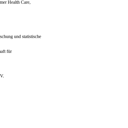
umer Health Care,
rschung und statistische
aft für
 V.