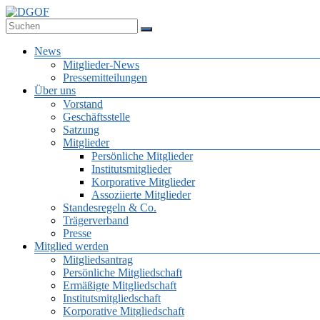
Zum
Inhalt
Deutsche Gesellschaft für Online-Forschung e.V.
springen
DGOF
Menü
News
Mitglieder-News
Pressemitteilungen
Über uns
Vorstand
Geschäftsstelle
Satzung
Mitglieder
Persönliche Mitglieder
Institutsmitglieder
Korporative Mitglieder
Assoziierte Mitglieder
Standesregeln & Co.
Trägerverband
Presse
Mitglied werden
Mitgliedsantrag
Persönliche Mitgliedschaft
Ermäßigte Mitgliedschaft
Institutsmitgliedschaft
Korporative Mitgliedschaft