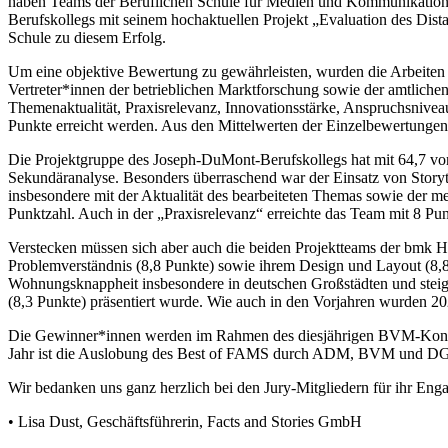
haben Teams der Beruflichen Schule für Medien und Kommunikation 
Berufskollegs mit seinem hochaktuellen Projekt „Evaluation des Dis
Schule zu diesem Erfolg.
Um eine objektive Bewertung zu gewährleisten, wurden die Arbeiten au
Vertreter*innen der betrieblichen Marktforschung sowie der amtliche
Themenaktualität, Praxisrelevanz, Innovationsstärke, Anspruchsnive
Punkte erreicht werden. Aus den Mittelwerten der Einzelbewertungen 
Die Projektgruppe des Joseph-DuMont-Berufskollegs hat mit 64,7 von 
Sekundäranalyse. Besonders überraschend war der Einsatz von Storyt
insbesondere mit der Aktualität des bearbeiteten Themas sowie der m
Punktzahl. Auch in der „Praxisrelevanz“ erreichte das Team mit 8 Pu
Verstecken müssen sich aber auch die beiden Projektteams der bmk 
Problemverständnis (8,8 Punkte) sowie ihrem Design und Layout (8,
Wohnungsknappheit insbesondere in deutschen Großstädten und steig
(8,3 Punkte) präsentiert wurde. Wie auch in den Vorjahren wurden 20
Die Gewinner*innen werden im Rahmen des diesjährigen BVM-Kongress
Jahr ist die Auslobung des Best of FAMS durch ADM, BVM und DG
Wir bedanken uns ganz herzlich bei den Jury-Mitgliedern für ihr Eng
• Lisa Dust, Geschäftsführerin, Facts and Stories GmbH