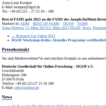
Anna-Lena Kemper
E-Mail: kemper@dgof.de
Tel.: +49 (0) 221 – 27 23 18 – 180
Best of FAMS geht 2023 an die FAMS des Joseph-DuMont-Berufs
Markiert in:
ADM
BEST OF FAMS
DGOF
FAMS
Anna Hristova
13. März 2023
13. März 2023
DGOF
,
News
,
Pressemi
←
Research Got Talent 2023
DGOF Workshop-Reihe: Aktuelles Programm veröffentlich
Pressekontakt
Sie sind Medienvertreter*in und möchten Kontakt zu uns aufnehmen
Deutsche Gesellschaft für Online-Forschung – DGOF e.V.
Geschäftsstelle
Huhnsgasse 34b
D-50676 Köln
Telefon: +49 (0) 221/27 23 18 180
E-Mail:
office(at)dgof.de
News