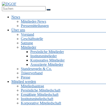
Zum
Inhalt
Deutsche Gesellschaft für Online-Forschung e.V.
springen
DGOF
Menü
News
Mitglieder-News
Pressemitteilungen
Über uns
Vorstand
Geschäftsstelle
Satzung
Mitglieder
Persönliche Mitglieder
Institutsmitglieder
Korporative Mitglieder
Assoziierte Mitglieder
Standesregeln & Co.
Trägerverband
Presse
Mitglied werden
Mitgliedsantrag
Persönliche Mitgliedschaft
Ermäßigte Mitgliedschaft
Institutsmitgliedschaft
Korporative Mitgliedschaft