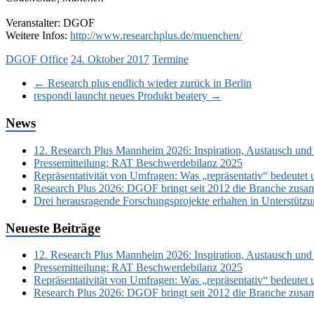
Veranstalter: DGOF
Weitere Infos:
http://www.researchplus.de/muenchen/
DGOF Office
24. Oktober 2017
Termine
←
Research plus endlich wieder zurück in Berlin
respondi launcht neues Produkt beatery
→
News
12. Research Plus Mannheim 2026: Inspiration, Austausch und
Pressemitteilung: RAT Beschwerdebilanz 2025
Repräsentativität von Umfragen: Was „repräsentativ“ bedeutet 
Research Plus 2026: DGOF bringt seit 2012 die Branche zusa
Drei herausragende Forschungsprojekte erhalten in Unterstüt
Neueste Beiträge
12. Research Plus Mannheim 2026: Inspiration, Austausch und
Pressemitteilung: RAT Beschwerdebilanz 2025
Repräsentativität von Umfragen: Was „repräsentativ“ bedeutet 
Research Plus 2026: DGOF bringt seit 2012 die Branche zusa