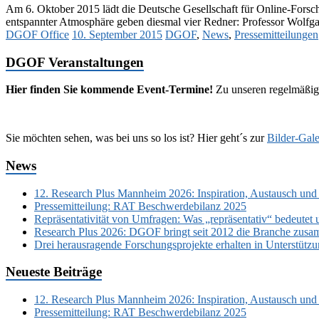
Am 6. Oktober 2015 lädt die Deutsche Gesellschaft für Online-Forsc
entspannter Atmosphäre geben diesmal vier Redner: Professor Wol
DGOF Office
10. September 2015
DGOF
,
News
,
Pressemitteilungen
DGOF Veranstaltungen
Hier finden Sie kommende Event-Termine!
Zu unseren regelmäßig
Sie möchten sehen, was bei uns so los ist? Hier geht´s zur
Bilder-Gale
News
12. Research Plus Mannheim 2026: Inspiration, Austausch und
Pressemitteilung: RAT Beschwerdebilanz 2025
Repräsentativität von Umfragen: Was „repräsentativ“ bedeutet 
Research Plus 2026: DGOF bringt seit 2012 die Branche zusa
Drei herausragende Forschungsprojekte erhalten in Unterstüt
Neueste Beiträge
12. Research Plus Mannheim 2026: Inspiration, Austausch und
Pressemitteilung: RAT Beschwerdebilanz 2025