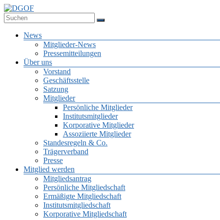
Zum
Inhalt
Deutsche Gesellschaft für Online-Forschung e.V.
springen
DGOF
Menü
News
Mitglieder-News
Pressemitteilungen
Über uns
Vorstand
Geschäftsstelle
Satzung
Mitglieder
Persönliche Mitglieder
Institutsmitglieder
Korporative Mitglieder
Assoziierte Mitglieder
Standesregeln & Co.
Trägerverband
Presse
Mitglied werden
Mitgliedsantrag
Persönliche Mitgliedschaft
Ermäßigte Mitgliedschaft
Institutsmitgliedschaft
Korporative Mitgliedschaft